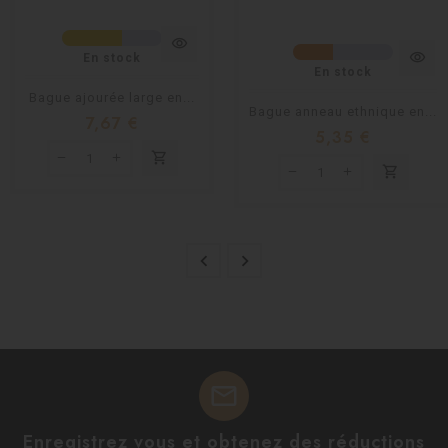
visibility
visibility
En stock
En stock
Bague ajourée large en...
Bague anneau ethnique en...
7,67 €
5,35 €
shopping_cart
shopping_cart


mail
Enregistrez vous et obtenez des réductions