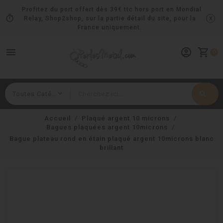
Profitez du port offert dès 39€ ttc hors port en Mondial
timer
x
Relay, Shop2shop, sur la partie détail du site, pour la
France uniquement.
menu
account_circle
shopping_cart
0
search
Rechercher
Accueil
Plaqué argent 10 microns
Bagues plaquées argent 10microns
Bague plateau rond en étain plaqué argent 10microns blanc
brillant