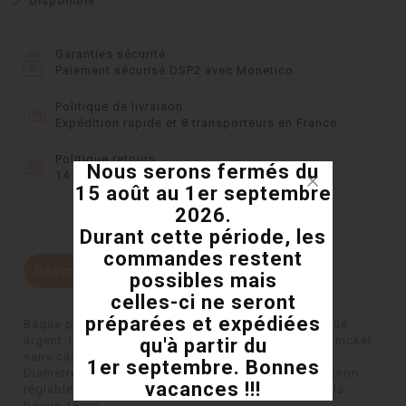

Disponible
Garanties sécurité
Paiement sécurisé DSP2 avec Monetico
Politique de livraison
Expédition rapide et 8 transporteurs en France.
Politique retours
Nous serons fermés du
14 jours pour changer d'avis
15 août au 1er septembre
2026.
Durant cette période, les
commandes restent
Description
Détails du produit
possibles mais
celles-ci ne seront
préparées et expédiées
Bague plateau rond points cardinaux, en étain plaqué
argent 10 microns blanc brillant, sans plomb, sans nickel,
qu'à partir du
sans cadmium, fabriqué en Europe.
1er septembre. Bonnes
Diamètre extérieur 21mm, diamètre intérieur 17mm (non
vacances !!!
réglable), poids 9gr environ, largeur ou hauteur de la
bague 16mm.