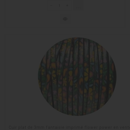
shopping_cart
Rupture de stock
visibility
Cuir plat de 3mm fantaisie imprimé flower power en ven