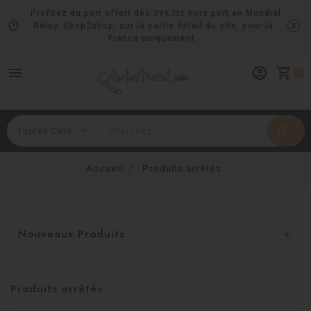
Profitez du port offert dès 39€ ttc hors port en Mondial
timer
x
Relay, Shop2shop, sur la partie détail du site, pour la
France uniquement.
menu
account_circle
shopping_cart
0
search
Rechercher
Accueil
Produits arrêtés
Nouveaux Produits

Produits arrêtés