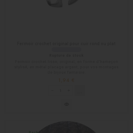
Fermoir crochet original pour cuir rond ou plat
Rupture de stock
Fermoir crochet lisse, original, en forme d'hameçon
stylisé, en métal placage argent, pour vos montages
de bijoux fantaisie.
Prix
1,94 €
shopping_cart
Rupture de stock
visibility
Pack