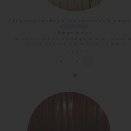
Cordon de cuir plat 5mm or pâle métal vendu à la coupe 
Rupture de stock
Cuir plat de 5mm fabriqué en Europe, de couleur or pâle mét
avec des bords noirs, pour vos bracelets fantaisie.
Prix
0,08 €
shopping_cart
Rupture de stock
visibility