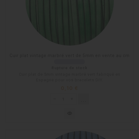
Cuir plat vintage marbré vert de 5mm en vente au cm
Rupture de stock
Cuir plat de 5mm vintage marbré vert fabriqué en
Espagne pour vos bracelets DIY.
Prix
0,10 €
shopping_cart
Rupture de stock
visibility