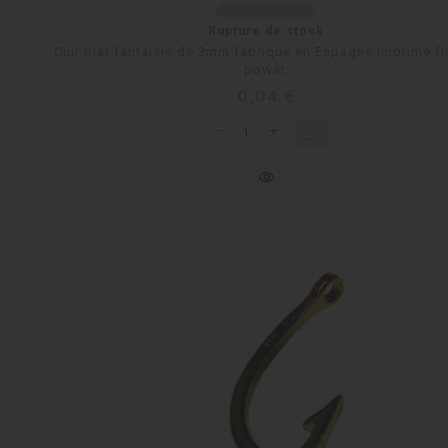
Rupture de stock
Cuir plat fantaisie de 3mm fabriqué en Espagne imprimé f
power.
Prix
0,04 €
shopping_cart
Rupture de stock
visibility