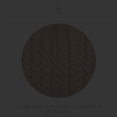
visibility
Cuir plat tressé de 8mm camel en vente au cm
Rupture de stock