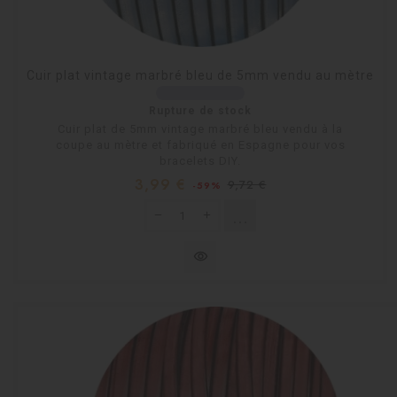
Cuir plat vintage marbré bleu de 5mm vendu au mètre
Rupture de stock
Cuir plat de 5mm vintage marbré bleu vendu à la
coupe au mètre et fabriqué en Espagne pour vos
bracelets DIY.
Prix
Prix
3,99 €
9,72 €
-59%
habituel
shopping_cart
Rupture de stock
visibility