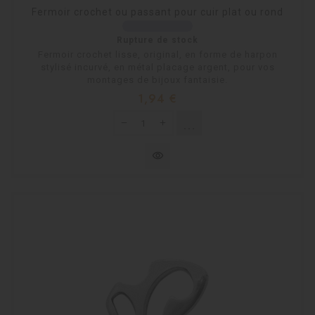
Fermoir crochet ou passant pour cuir plat ou rond
Rupture de stock
Fermoir crochet lisse, original, en forme de harpon
stylisé incurvé, en métal placage argent, pour vos
montages de bijoux fantaisie.
Prix
1,94 €
shopping_cart
Rupture de stock
visibility