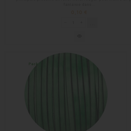
fantaisie dans...
Prix
0,10 €
shopping_cart
Rupture de stock
visibility
Pack