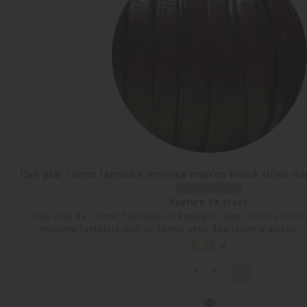
Cuir plat 10mm fantaisie imprimé marron foncé stries m
Rupture de stock
Cuir plat de 10mm, fabriqué en Espagne, dont la face princ
imprimé fantaisie marron foncé avec des stries marrons, p
Prix
0,15 €
shopping_cart
Rupture de 
visibility