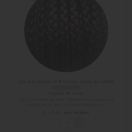
Cuir plat tressé de 8mm noir vendu au mètre
Rupture de stock
Cuir plat tressé de 8mm fabriqué en Espagne de
couleur noire, pour vos bracelets en cuir.
Prix
Prix
8,42 €
12,96 €
-35%
habituel
shopping_cart
Rupture de stock