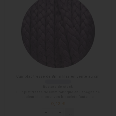
Cuir plat tressé de 8mm lilas en vente au cm
Rupture de stock
Cuir plat tressé de 8mm fabriqué en Espagne de
couleur lilas, pour vos bracelets fantaisie.
Prix
0,13 €
shopping_cart
Rupture de stock