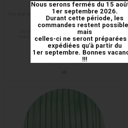
Nous serons fermés du 15 aoû
1er septembre 2026.
Cuir plat vintage marbré vert de 5mm vendu au mètre
Durant cette période, les
commandes restent possibl
Rupture de stock
mais
Cuir plat de 5mm vintage marbré vert vendu à la
coupe au mètre et fabriqué en Espagne pour vos
celles-ci ne seront préparées
bracelets DIY.
expédiées qu'à partir du
Prix
Prix
3,99 €
9,72 €
-59%
1er septembre. Bonnes vacan
habituel
!!!
shopping_cart
Rupture de stock
visibility