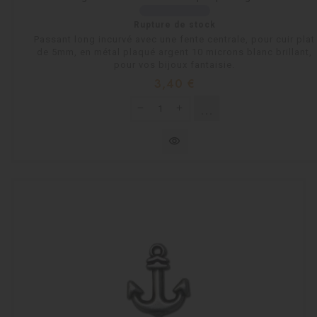
Rupture de stock
Passant long incurvé avec une fente centrale, pour cuir plat
de 5mm, en métal plaqué argent 10 microns blanc brillant,
pour vos bijoux fantaisie.
Prix
3,40 €
shopping_cart
Rupture de stock
visibility