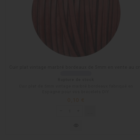
Cuir plat vintage marbré bordeaux de 5mm en vente au 
Rupture de stock
Cuir plat de 5mm vintage marbré bordeaux fabriqué en
Espagne pour vos bracelets DIY.
Prix
0,10 €
shopping_cart
Rupture de stock
visibility