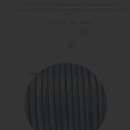
Cuir plat de 5mm vintage marbré bordeaux vendu à la
coupe au mètre et fabriqué en Espagne pour vos bracelets
DIY.
Prix
Prix
3,99 €
9,72 €
-59%
habituel
shopping_cart
Rupture de stock
visibility
Pack