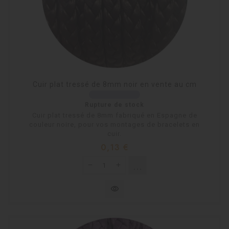
Cuir plat tressé de 8mm noir en vente au cm
Rupture de stock
Cuir plat tressé de 8mm fabriqué en Espagne de
couleur noire, pour vos montages de bracelets en
cuir.
Prix
0,13 €
shopping_cart
Rupture de stock
visibility