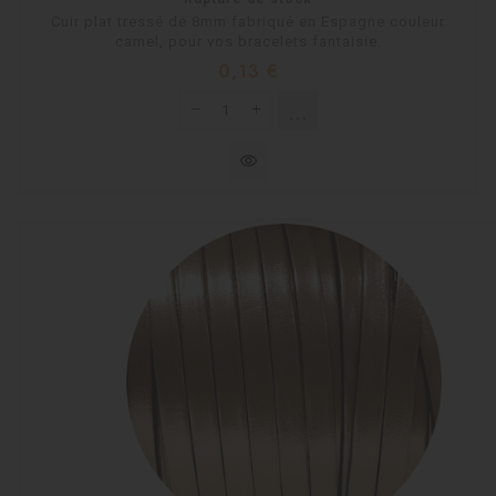
Cuir plat tressé de 8mm fabriqué en Espagne couleur
camel, pour vos bracelets fantaisie.
Prix
0,13 €
shopping_cart
Rupture de stock
visibility