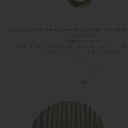
Hameçon lisse de 35mm avec message Dream en métal c
Rupture de stock
Hameçon lisse de 35mm avec message Dream pour bracele
couleur bronze pour un bracelet masculin.
Prix
2,59 €
shopping_cart
Rupture de st
visibility