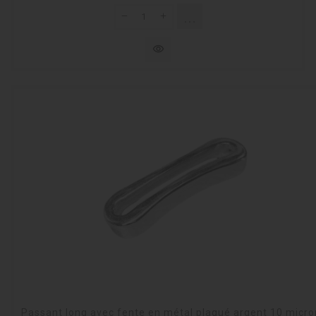
shopping_cart
Rupture de stock
visibility
Passant long avec fente en métal plaqué argent 10 micro