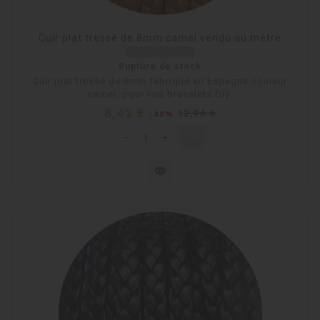
Cuir plat tressé de 8mm camel vendu au mètre
Rupture de stock
Cuir plat tressé de 8mm fabriqué en Espagne couleur
camel, pour vos bracelets Diy.
Prix
Prix
8,42 €
12,96 €
-35%
habituel
shopping_cart
Rupture de stock
visibility