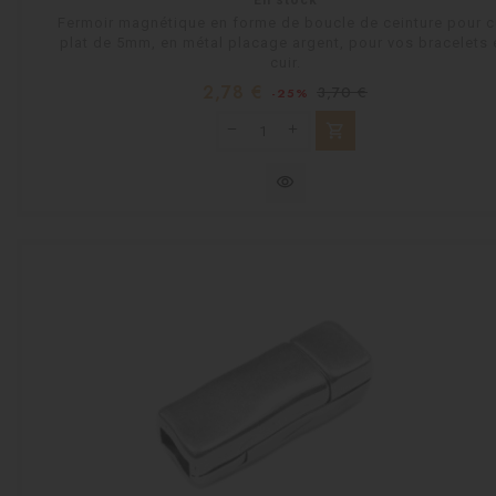
Fermoir magnétique en forme de boucle de ceinture pour c
plat de 5mm, en métal placage argent, pour vos bracelets 
cuir.
Prix
Prix
2,78 €
3,70 €
-25%
habituel
shopping_cart
visibility