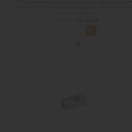
Un grand classique qui revient dans sa meilleure versio
Fermoir magnétique en forme de boule en métal placage ar
pour vos bracelets...
Prix
Prix
4,47 €
4,70 €
-5%
habituel
shopping_cart
visibility