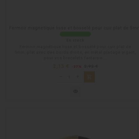
Fermoir magnetique lisse et bosselé pour cuir plat de 5
En stock
Fermoir magnétique lisse et bosselé pour cuir plat de
5mm, plat avec des bords droits, en métal placage argent,
pour vos bracelets fantaisie....
Prix
Prix
2,13 €
2,92 €
-27%
habituel
shopping_cart
visibility