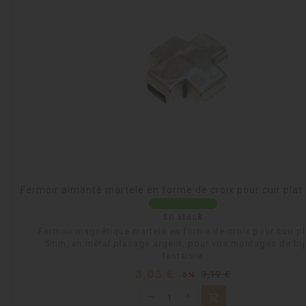
Fermoir aimanté martelé en forme de croix pour cuir pla
En stock
Fermoir magnétique martelé en forme de croix pour cuir pl
5mm, en métal placage argent, pour vos montages de bi
fantaisie.
Prix
Prix
3,03 €
3,19 €
-5%
habituel
shopping_cart