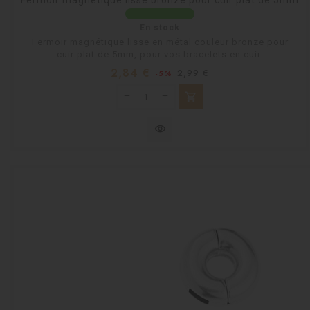
En stock
Fermoir magnétique lisse en métal couleur bronze pour
cuir plat de 5mm, pour vos bracelets en cuir.
Prix
Prix
2,84 €
2,99 €
-5%
habituel
shopping_cart
visibility