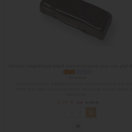
Fermoir magnétique black lisse et bosselé pour cuir plat
En stock
Testez ce fermoir magnétique lisse et bosselé pour cuir pl
5mm, plat avec des bords droits, en zamak couleur black 
réaliser un...
Prix
Prix
3,39 €
3,56 €
-5%
habituel
shopping_cart
visibility