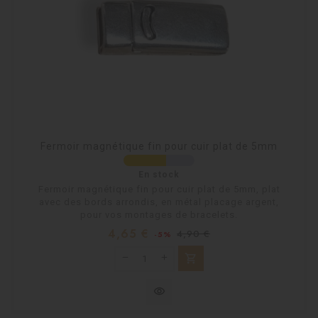
Fermoir magnétique fin pour cuir plat de 5mm
En stock
Fermoir magnétique fin pour cuir plat de 5mm, plat
avec des bords arrondis, en métal placage argent,
pour vos montages de bracelets.
Prix
Prix
4,65 €
4,90 €
-5%
habituel
shopping_cart
visibility