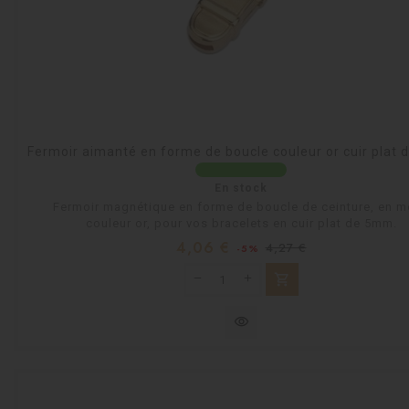
Fermoir aimanté en forme de boucle couleur or cuir plat
En stock
Fermoir magnétique en forme de boucle de ceinture, en m
couleur or, pour vos bracelets en cuir plat de 5mm.
Prix
Prix
4,06 €
4,27 €
-5%
habituel
shopping_cart
visibility