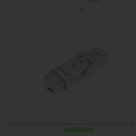
visibility
Fermoir magnetique en forme de boucle pour cuir plat d
En stock