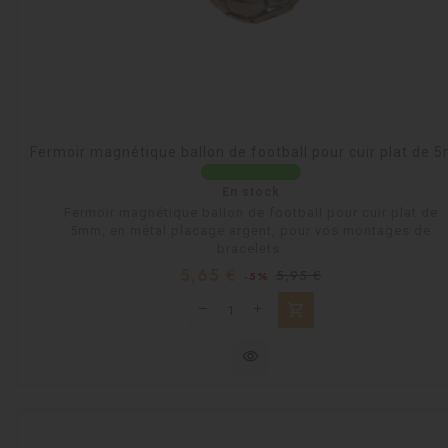
Fermoir magnétique ballon de football pour cuir plat de
En stock
Fermoir magnétique ballon de football pour cuir plat de
5mm, en métal placage argent, pour vos montages de
bracelets.
Prix
Prix
5,65 €
5,95 €
-5%
habituel
shopping_cart
visibility