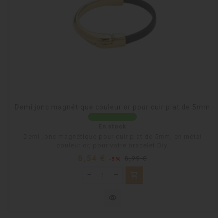
Demi jonc magnétique couleur or pour cuir plat de 5mm
En stock
Demi-jonc magnétique pour cuir plat de 5mm, en métal
couleur or, pour votre bracelet Diy.
Prix
Prix
8,54 €
8,99 €
-5%
habituel
shopping_cart
visibility