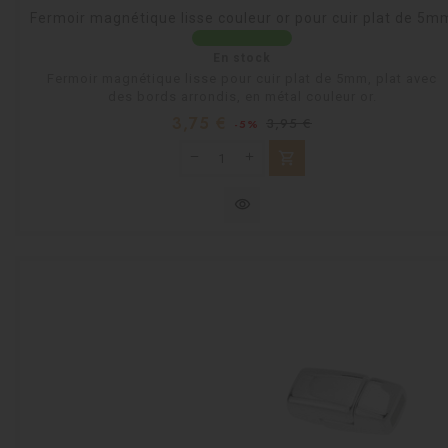
Fermoir magnétique lisse couleur or pour cuir plat de 5m
En stock
Fermoir magnétique lisse pour cuir plat de 5mm, plat avec
des bords arrondis, en métal couleur or.
Prix
Prix
3,75 €
3,95 €
-5%
habituel
shopping_cart
visibility