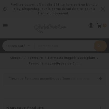
Profitez du port offert dès 39€ ttc hors port en Mondial
timer
x
Relay, Shop2shop, sur la partie détail du site, pour la
France uniquement.
menu
account_circle
shopping_cart
0
search
Rechercher
Accueil
Fermoirs
Fermoirs magnétiques plats
Fermoirs magnétiques de 5mm
Triez vos Fermoirs magnétiques 5mm
(35 produits)
Nouveaux Produits
