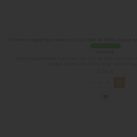
Fermoir magnétique lisse pour cuir plat de 5mm plaqué ar
En stock
Fermoir magnétique lisse pour cuir plat de 5mm, plat avec 
plaqué argent 10microns, pour vos montage
Prix
3,75 €
shopping_cart
visibility