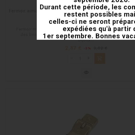
Durant cette période, les 
Fermoir aimanté lisse et bosselé couleur bronze pour cui
restent possibles ma
celles-ci ne seront prépar
En stock
expédiées qu'à partir 
Fermoir magnétique lisse et bosselé pour cuir plat de 5mm
des bords droits, en métal couleur bronze, pour la fabri
1er septembre. Bonnes vaca
bijoux...
Prix
Prix
2,87 €
3,02 €
-5%
habituel
shopping_cart
visibility