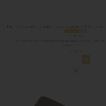
Fermoir magnétique donut lisse plaqué argent 10microns
En stock
Testez ce fermoir magnétique donut lisse pour cuir plat de
bracelet en cuir.
Prix
4,40 €
shopping_cart
visibility