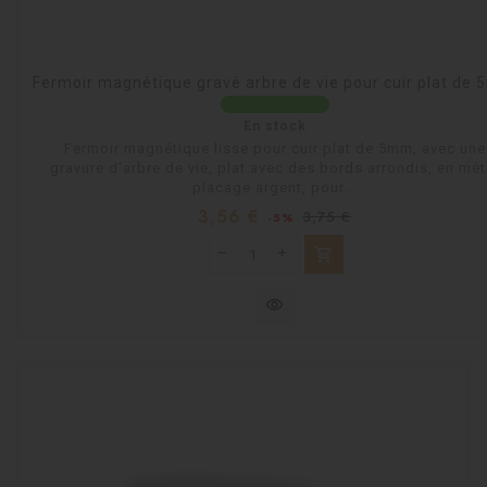
Fermoir magnétique gravé arbre de vie pour cuir plat de
En stock
Fermoir magnétique lisse pour cuir plat de 5mm, avec une
gravure d'arbre de vie, plat avec des bords arrondis, en mét
placage argent, pour...
Prix
Prix
3,56 €
3,75 €
-5%
habituel
shopping_cart
visibility