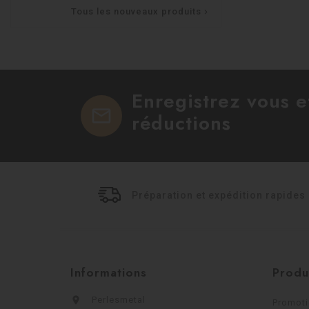
Tous les nouveaux produits

Enregistrez vous 
mail
réductions
Préparation et expédition rapides
Informations
Produ

Perlesmetal
Promot