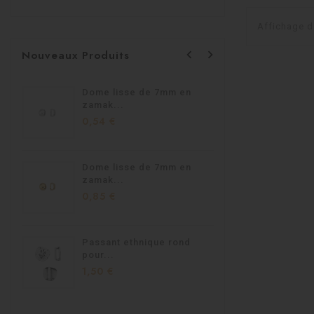
Affichage d


Nouveaux Produits
Dome lisse de 7mm en
Passant 
zamak...
1,95 €
0,54 €
Dome lisse de 7mm en
Passant
zamak...
homard.
0,85 €
1,90 €
Passant ethnique rond
Passant
pour...
en...
1,50 €
1,40 €