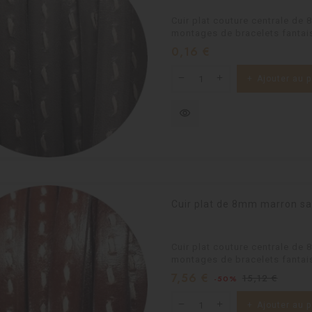
Cuir plat couture centrale de 
montages de bracelets fantais
Prix
0,16 €
Ajouter au p
visibility
Cuir plat de 8mm marron sa
Cuir plat couture centrale de
montages de bracelets fantais
Prix
Prix
7,56 €
15,12 €
-50%
habituel
Ajouter au p