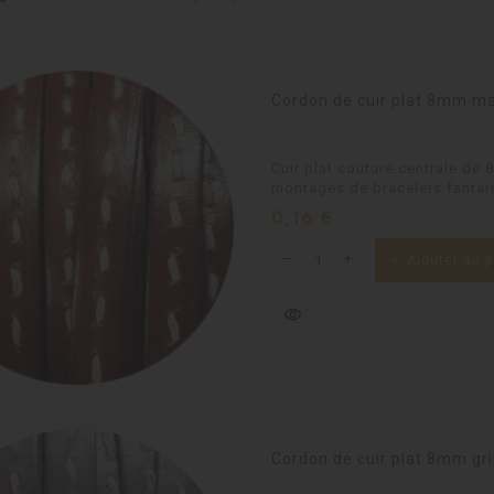
Cordon de cuir plat 8mm ma
Cuir plat couture centrale de
montages de bracelets fantais
Prix
0,16 €
Ajouter au p
visibility
Cordon de cuir plat 8mm gr