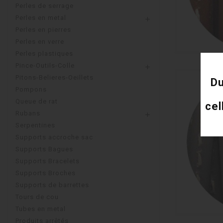
Perles de serrage
Perles en metal

Perles en pierres
Perles en verre
Perles plastiques
Pince-Outils-Colle

Pitons-Belieres-Oeillets
Du
Pompons
Queue de rat
cel
Rubans

Serpentines
Supports accroche sac
Supports Bagues
Supports Bracelets
Supports Broches
Supports de barrettes
Tours de cou
Tubes en metal
Produits arrêtés