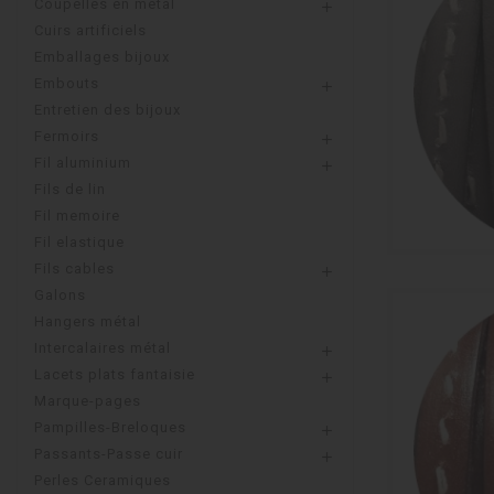
Coupelles en metal

Cuirs artificiels
Emballages bijoux
Embouts

Entretien des bijoux
Fermoirs

Fil aluminium

Fils de lin
Fil memoire
Fil elastique
Fils cables

Galons
Hangers métal
Intercalaires métal

Lacets plats fantaisie

Marque-pages
Pampilles-Breloques

Passants-Passe cuir

Perles Ceramiques