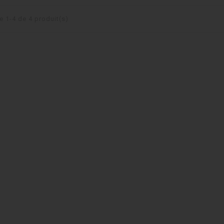
e 1-4 de 4 produit(s)
ethnique rond...
Cuir plat 3mm fantaisie...
0,04 €
 pince de
Cuir plat 3mm fantaisie...
..
0,04 €
 pince de homard