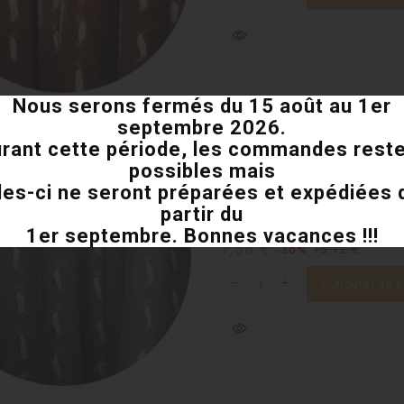
visibility
Nous serons fermés du 15 août au 1er
septembre 2026.
rant cette période, les commandes rest
Cuir plat de 8mm gris coutu
possibles mais
les-ci ne seront préparées et expédiées 
Cuir plat couture centrale de 
partir du
coupe au mètre, pour vos mont
1er septembre. Bonnes vacances !!!
Prix
Prix
7,56 €
15,12 €
-50%
habituel
Ajouter au p
visibility