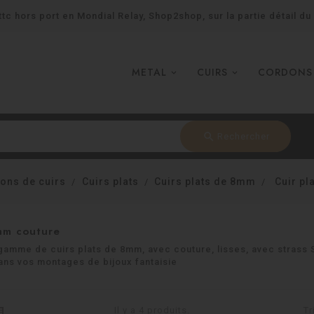
tc hors port en Mondial Relay, Shop2shop, sur la partie détail du
METAL
CUIRS
CORDONS
search
Rechercher
ons de cuirs
Cuirs plats
Cuirs plats de 8mm
Cuir pl
mm couture
gamme de cuirs plats de 8mm, avec couture, lisses, avec strass
dans vos montages de bijoux fantaisie
Il y a 4 produits.
Tr