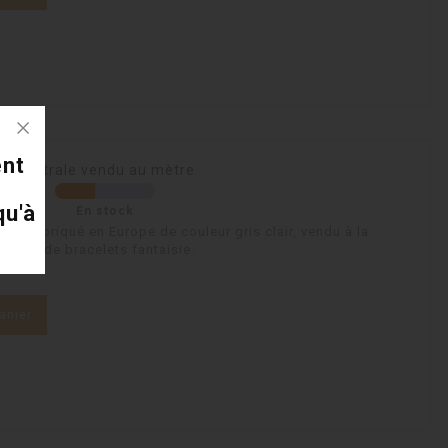
ent
re centrale vendu au mètre
qu'à
En stock
8mm fabriqué en Europe de couleur gris clair, vendu à la
ages de bracelets fantaisie.
anier