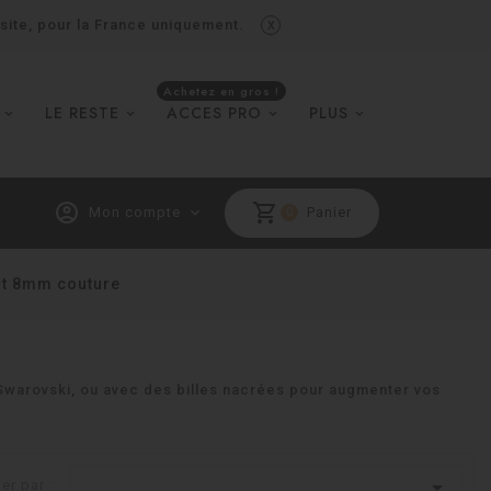
x
 site, pour la France uniquement.
Achetez en gros !
LE RESTE
ACCES PRO
PLUS
account_circle
shopping_cart
Mon compte
expand_more
Panier
0
at 8mm couture
 Swarovski, ou avec des billes nacrées pour augmenter vos

ier par :