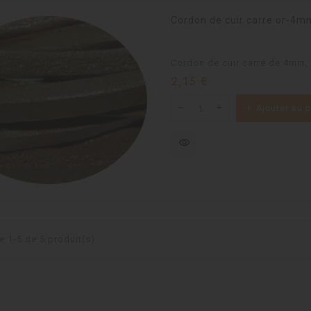
Cordon de cuir carre or-4m
Cordon de cuir carré de 4mm, 
Prix
2,15 €
ethnique rond...
Cuir plat 3mm fantaisie...
0,04 €
Ajouter au p
visibility
 pince de
Cuir plat 3mm fantaisie...
..
0,04 €
e 1-5 de 5 produit(s)
 pince de homard