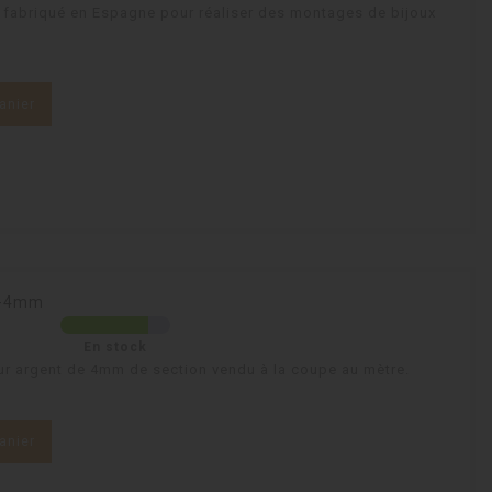
 fabriqué en Espagne pour réaliser des montages de bijoux
anier
nt-4mm
En stock
ur argent de 4mm de section vendu à la coupe au mètre.
anier