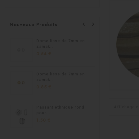


Nouveaux Produits
Dome lisse de 7mm en
Passant 
zamak...
1,95 €
0,54 €
Dome lisse de 7mm en
Passant
zamak...
homard.
0,85 €
1,90 €
Affichage d
Passant ethnique rond
Passant
pour...
en...
1,50 €
1,40 €