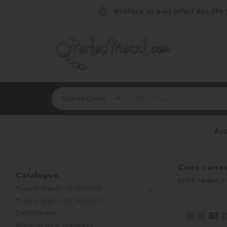
timer
Profitez du port offert dès 39€ t
Acc
Cuirs carr
Catalogue
cuirs raides 
Plaqué argent 10 microns

Plaqué argent 20 microns
Déstockage
Matériel pour masques