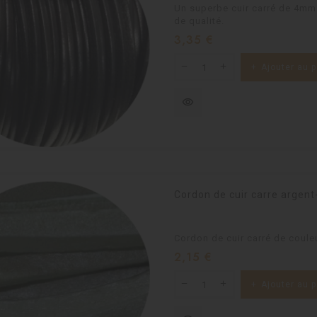
Un superbe cuir carré de 4mm
de qualité.
Prix
3,35 €
Ajouter au p
visibility
Cordon de cuir carre arge
Cordon de cuir carré de coule
Prix
2,15 €
Ajouter au p