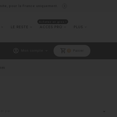
x
 site, pour la France uniquement.
Achetez en gros !
LE RESTE
ACCES PRO
PLUS
account_circle
shopping_cart
Mon compte
expand_more
Panier
0
4mm

ier par :