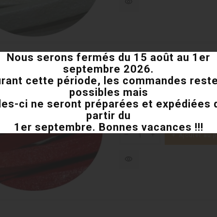
visibility
Nous serons fermés du 15 août au 1er
septembre 2026.
Cordon de cuir carre roug
rant cette période, les commandes rest
possibles mais
les-ci ne seront préparées et expédiées 
Cordon de cuir carré de coule
partir du
Prix
2,15 €
1er septembre. Bonnes vacances !!!
Ajouter au p
visibility