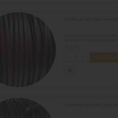
Cordon de cuir carré mar
Un superbe cuir carré de 4mm,
montages de bijoux de qualité
Prix
3,35 €
Ajouter au p
visibility
Cordon de cuir carré noir