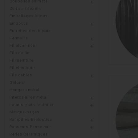
Coupelles en metal

Cuirs artificiels
Emballages bijoux
Embouts

Entretien des bijoux
Fermoirs

Fil aluminium

Fils de lin
Fil memoire
Fil elastique
Fils cables

Galons
Hangers métal
Intercalaires métal

Lacets plats fantaisie

Marque-pages
Pampilles-Breloques

Passants-Passe cuir

Perles Ceramiques