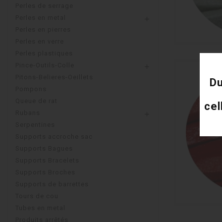
Perles de serrage
Perles en metal

Perles en pierres
Perles en verre
Perles plastiques
Pince-Outils-Colle

Pitons-Belieres-Oeillets
Du
Pompons
Queue de rat
cel
Rubans

Serpentines
Supports accroche sac
Supports Bagues
Supports Bracelets
Supports Broches
Supports de barrettes
Tours de cou
Tubes en metal
Produits arrêtés