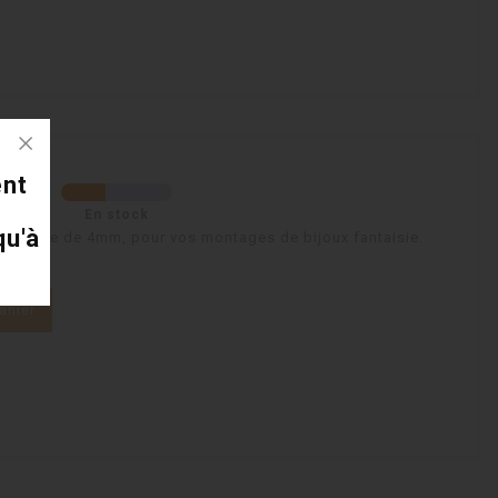
e-4mm
ent
En stock
qu'à
ur rouge de 4mm, pour vos montages de bijoux fantaisie.
anier