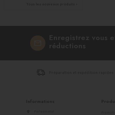
Tous les nouveaux produits

Enregistrez vous 
mail
réductions
Préparation et expédition rapides
Informations
Produ

Perlesmetal
Promot