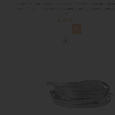
Cordon de cuir rond de 2.5mm de diamètre, couleur argen
métallisé, vendu à la coupe au mètre pour vos montages d
bijoux.
Prix
2,20 €
shopping_cart
visibility