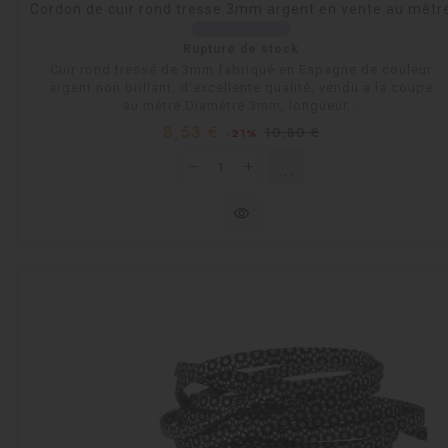
Cordon de cuir rond tresse 3mm argent en vente au mètr
Rupture de stock
Cuir rond tressé de 3mm fabriqué en Espagne de couleur
argent non brillant, d'excellente qualité, vendu à la coupe
au mètre.Diamètre 3mm, longueur...
Prix
Prix
8,53 €
10,80 €
-21%
habituel
shopping_cart
Rupture de stock
visibility