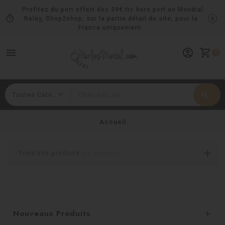
Profitez du port offert dès 39€ ttc hors port en Mondial
timer
x
Relay, Shop2shop, sur la partie détail du site, pour la
France uniquement.
menu
account_circle
shopping_cart
0
search
Rechercher
Accueil
Triez vos produits
(93 produits)
Nouveaux Produits
