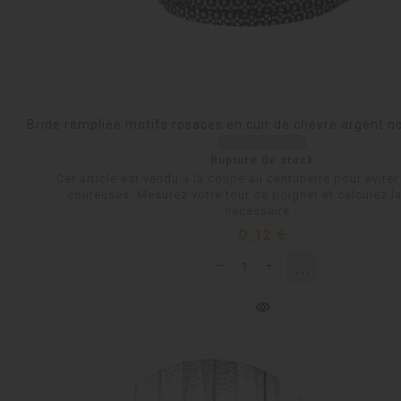
Bride rempliée motifs rosaces en cuir de chèvre argent n
Rupture de stock
Cet article est vendu à la coupe au centimètre pour évite
couteuses. Mesurez votre tour de poignet et calculez l
nécessaire...
Prix
0,12 €
shopping_cart
Rupture de s
visibility