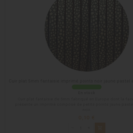
Cuir plat 5mm fantaisie imprimé points noir jaune pastel
En stock
Cuir plat fantaisie de 5mm fabriqué en Europe dont la fac
présente un imprimé composé de petits points jaune paste
noir.
Prix
0,10 €
shopping_cart