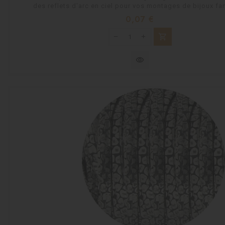
des reflets d'arc en ciel pour vos montages de bijoux fan
Prix
0,07 €
shopping_cart
visibility