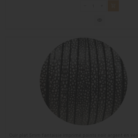
shopping_cart
visibility
Cuir plat 5mm fantaisie imprimé points noir argent en ve