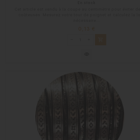
En stock
Cet article est vendu à la coupe au centimètre pour éviter d
coûteuses. Mesurez votre tour de poignet et calculez la l
nécessaire...
Prix
0,13 €
shopping_cart
visibility