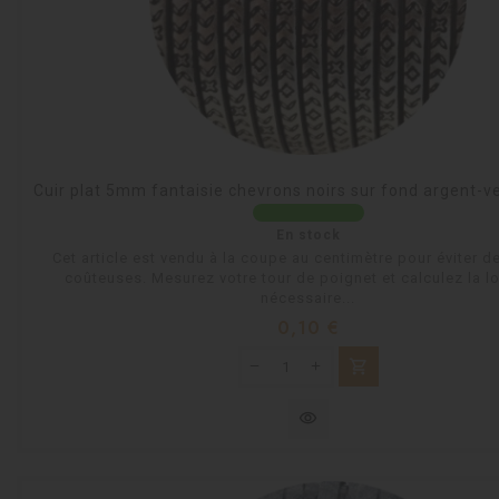
Cuir plat 5mm fantaisie chevrons noirs sur fond argent-
En stock
Cet article est vendu à la coupe au centimètre pour éviter d
coûteuses. Mesurez votre tour de poignet et calculez la l
nécessaire...
Prix
0,10 €
shopping_cart
visibility