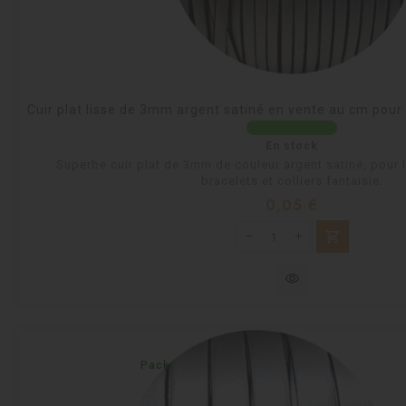
Cuir plat lisse de 3mm argent satiné en vente au cm pour 
En stock
Superbe cuir plat de 3mm de couleur argent satiné, pour l
bracelets et colliers fantaisie.
Prix
0,05 €
shopping_cart
visibility
Pack