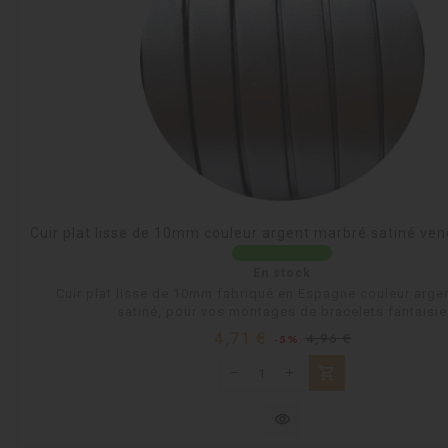
Cuir plat lisse de 10mm couleur argent marbré satiné ve
En stock
Cuir plat lisse de 10mm fabriqué en Espagne couleur arge
satiné, pour vos montages de bracelets fantaisie
Prix
Prix
4,71 €
4,96 €
-5%
habituel
shopping_cart
visibility