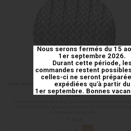
Nous serons fermés du 15 ao
1er septembre 2026.
Durant cette période, le
commandes restent possible
celles-ci ne seront préparée
expédiées qu'à partir du
Bride rempliée de 5mm aspect serpent argent en vente 
1er septembre. Bonnes vacanc
En stock
Cet article est vendu à la coupe au centimètre pour éviter d
chutes coûteuses. Mesurez votre tour de poignet et calcul
la longueur nécessaire...
Prix
0,13 €
shopping_cart