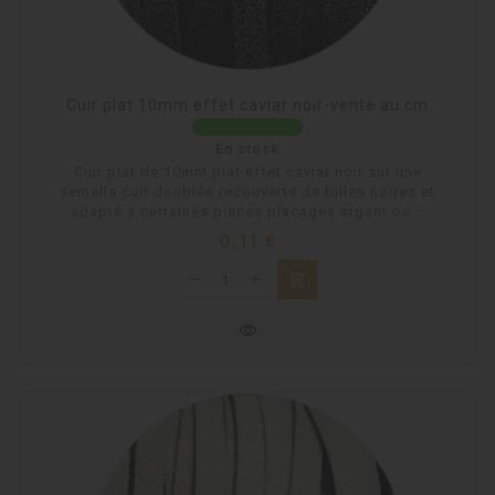
Cuir plat 10mm effet caviar noir-vente au cm
En stock
Cuir plat de 10mm plat effet caviar noir sur une
semelle cuir doublée recouverte de billes noires et
adapté à certaines pièces placages argent ou...
Prix
0,11 €
shopping_cart
visibility