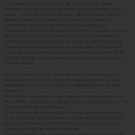
Découvrez notre large choix de cuirs plat de 10mm
recouverts d'une couche de billes qui font penser à du
caviar, tous fabriqués en Europe, déclinés dans une très
grande palette de couleurs et vendus à la coupe au
centimètre, au mètre ou dans des packaging plus
importants réservés aux professionnels. La qualité de nos
produits n'est plus à prouver grâce à des fabricants qui
aiment leurs produits et font en sorte de livrer des cuirs
fiables pour la fabrication de vos bracelets fantaisie en
cuirs. Nos cuirs sont tous issus de peaux de bovins ou de
caprins, ils ont subi un tannage végétal et respectent les
normes Reach.
Pour les cuirs de 3mm, 5mm, 6mm ou 10mm de large, la
découpe se fait en escargot sur la peau entière ce qui
permet de recevoir un cuir de grande longueur sur une
bobine.
Au delà de ces largeurs, les cuirs sont coupés en bandes
de 1 mètre environ, pour garder une rectitude nécessaire à
la fabrication de vos bracelets.
Vous pourrez utiliser ces cuirs seuls, accompagnés ou y
faire coulisser des passants issus de notre catalogue de
plus de 1200 pièces et terminer par un fermoir lui aussi
choisi parmi 600 produits différents.
Le but étant de vous permettre de réaliser le bracelet qui