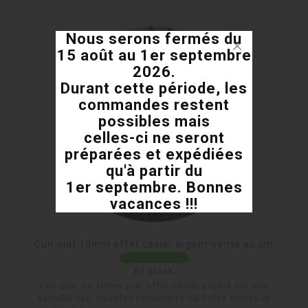
Nous serons fermés du
15 août au 1er septembre
2026.
Durant cette période, les
commandes restent
possibles mais
celles-ci ne seront
préparées et expédiées
qu'à partir du
1er septembre. Bonnes
vacances !!!
Cuir plat 10mm effet caviar argent-vente au cm
En stock
Cuir plat de 10mm plat effet caviar argent sur une
semelle cuir doublée recouverte de billes noires et