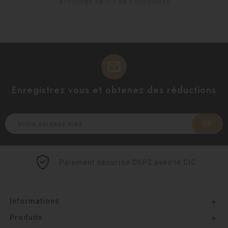
Affichage de 1-5 de 5 produit(s)
mail
Enregistrez vous et obtenez des réductions
Paiement sécurisé DSP2 avec le CIC
Informations

Produits
