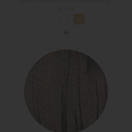
adapté à certaines pièces placages argent ou...
Prix
0,11 €
shopping_cart
visibility