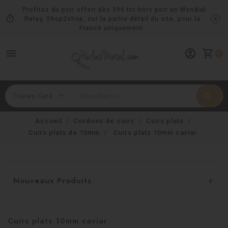
Profitez du port offert dès 39€ ttc hors port en Mondial
timer
x
Relay, Shop2shop, sur la partie détail du site, pour la
France uniquement.
menu
account_circle
shopping_cart
0
search
Rechercher
Accueil
Cordons de cuirs
Cuirs plats
Cuirs plats de 10mm
Cuirs plats 10mm caviar
Nouveaux Produits

Cuirs plats 10mm caviar