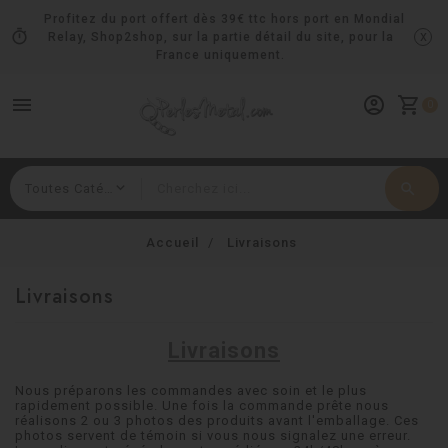
Profitez du port offert dès 39€ ttc hors port en Mondial
timer
x
Relay, Shop2shop, sur la partie détail du site, pour la
France uniquement.
menu
account_circle
shopping_cart
0
search
Rechercher
Accueil
Livraisons
Livraisons
Livraisons
Nous préparons les commandes avec soin et le plus
rapidement possible. Une fois la commande prête nous
réalisons 2 ou 3 photos des produits avant l'emballage. Ces
photos servent de témoin si vous nous signalez une erreur.