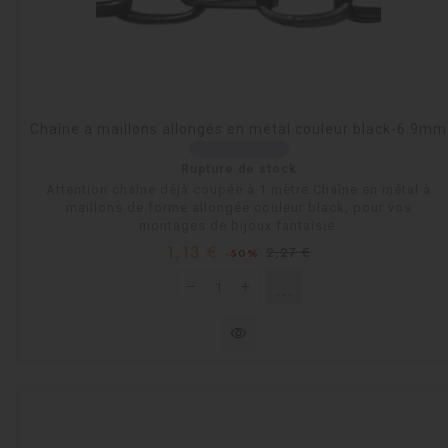
Chaîne a maillons allongés en métal couleur black-6.9mm
Rupture de stock
Attention chaîne déjà coupée à 1 mètre.Chaîne en métal à
maillons de forme allongée couleur black, pour vos
montages de bijoux fantaisie.
Prix
Prix
1,13 €
2,27 €
-50%
habituel
shopping_cart
Rupture de stock
visibility