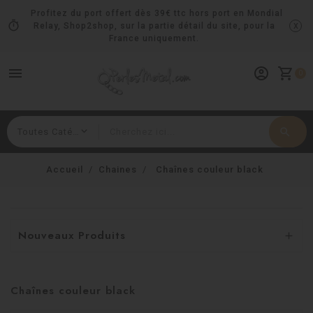
Profitez du port offert dès 39€ ttc hors port en Mondial
timer
x
Relay, Shop2shop, sur la partie détail du site, pour la
France uniquement.
menu
account_circle
shopping_cart
0
search
Rechercher
Accueil
Chaines
Chaînes couleur black
Nouveaux Produits

Chaînes couleur black