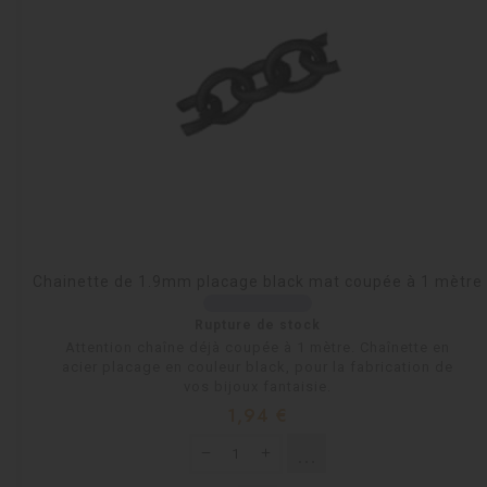
Chainette de 1.9mm placage black mat coupée à 1 mètre
Rupture de stock
Attention chaîne déjà coupée à 1 mètre. Chaînette en
acier placage en couleur black, pour la fabrication de
vos bijoux fantaisie.
Prix
1,94 €
shopping_cart
Rupture de stock