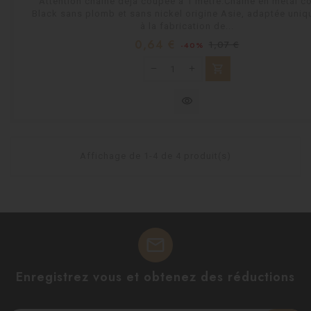
Attention chaîne déjà coupée à 1 mètre.Chaîne en métal c
Black sans plomb et sans nickel origine Asie, adaptée uni
à la fabrication de...
Prix
Prix
0,64 €
1,07 €
-40%
habituel
shopping_cart
visibility
Affichage de 1-4 de 4 produit(s)
mail
Enregistrez vous et obtenez des réductions