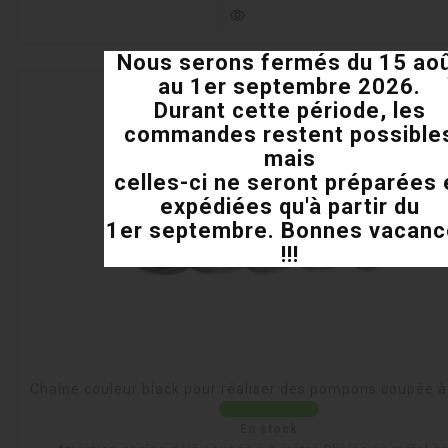
visibility
Nous serons fermés du 15 ao
au 1er septembre 2026.
Durant cette période, les
commandes restent possible
mais
celles-ci ne seront préparées 
expédiées qu'à partir du
1er septembre. Bonnes vacan
!!!
Chaîne couleur black pour réaliser des pompons coupée à
En stock