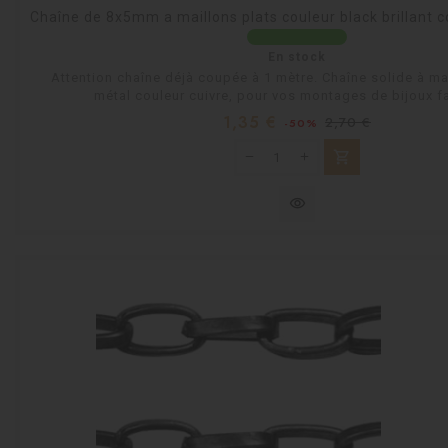
Chaîne de 8x5mm a maillons plats couleur black brillant 
En stock
Attention chaîne déjà coupée à 1 mètre. Chaîne solide à ma
métal couleur cuivre, pour vos montages de bijoux fa
Prix
Prix
1,35 €
2,70 €
-50%
habituel
shopping_cart
visibility