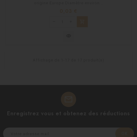
origine Europe.Diamètre environ...
Prix
0,03 €
shopping_cart
visibility
Affichage de 1-17 de 17 produit(s)
mail
Enregistrez vous et obtenez des réductions