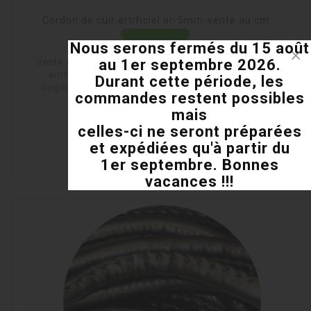
Cordon de cuir artificiel or-5mm-vente au cm
Nous serons fermés du 15 août
En stock
au 1er septembre 2026.
Vente au centimètre pour cet article.Cordon de cuir
artificiel cousu et presque rond de couleur or,
Durant cette période, les
origine Europe.Diamètre environ 5mm.Utilisable...
commandes restent possibles
Prix
0,03 €
mais
celles-ci ne seront préparées
shopping_cart
et expédiées qu'à partir du
1er septembre. Bonnes
visibility
vacances !!!