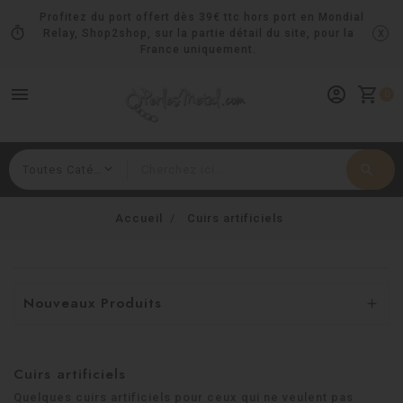
Profitez du port offert dès 39€ ttc hors port en Mondial
timer
x
Relay, Shop2shop, sur la partie détail du site, pour la
France uniquement.
menu
account_circle
shopping_cart
0
search
Rechercher
Accueil
Cuirs artificiels
Nouveaux Produits

Cuirs artificiels
Quelques cuirs artificiels pour ceux qui ne veulent pas