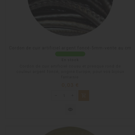
Cordon de cuir artificiel argent foncé-5mm-vente au cm
En stock
Cordon de cuir artificiel cousu et presque rond de
couleur argent foncé, origine Europe, pour vos bijoux
fantaisie.
Prix
0,03 €
shopping_cart
visibility