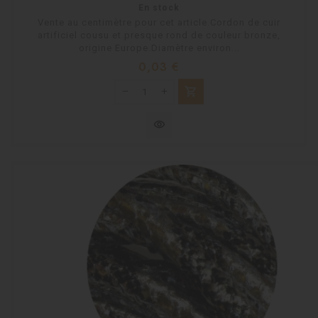
En stock
Vente au centimètre pour cet article.Cordon de cuir
artificiel cousu et presque rond de couleur bronze,
origine Europe.Diamètre environ...
Prix
0,03 €
shopping_cart
visibility