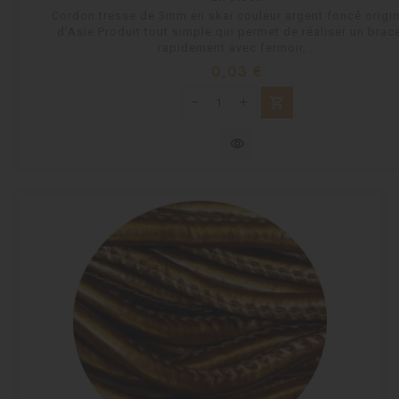
Cordon tresse de 3mm en skai couleur argent foncé origin
d'Asie.Produit tout simple qui permet de réaliser un brac
rapidement avec fermoir,...
Prix
0,03 €
shopping_cart
visibility