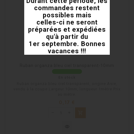
Durant cette période, les
commandes restent
possibles mais
celles-ci ne seront
préparées et expédiées
qu'à partir du
1er septembre. Bonnes
vacances !!!
Ruban organza bleu ciel transparent-10mm
En stock
Ruban organza bleu ciel transparent, origine Asie,
vendu à la coupe.Largeur 10mm, longueur 1mètre.Prix
au mètre.
Prix
0,17 €
shopping_cart
visibility