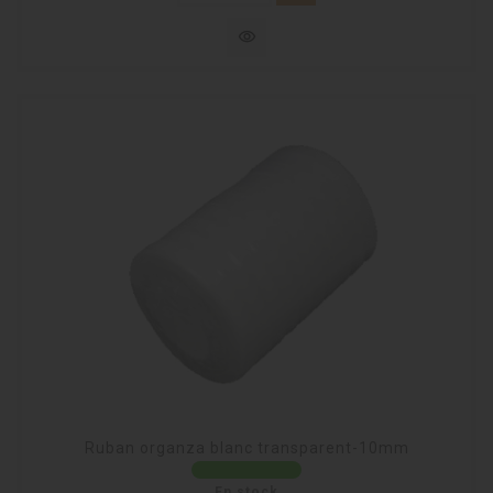
visibility
Ruban organza blanc transparent-10mm
En stock