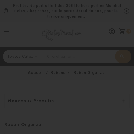
Profitez du port offert dès 39€ ttc hors port en Mondial
timer
x
Relay, Shop2shop, sur la partie détail du site, pour la
France uniquement.
menu
account_circle
shopping_cart
0
search
Rechercher
Accueil
Rubans
Ruban Organza
Nouveaux Produits

Ruban Organza