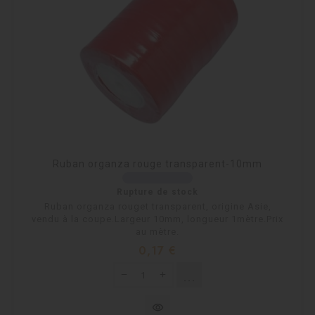
Ruban organza rouge transparent-10mm
Rupture de stock
Ruban organza rouget transparent, origine Asie,
vendu à la coupe.Largeur 10mm, longueur 1mètre.Prix
au mètre.
Prix
0,17 €
shopping_cart
Rupture de stock
visibility