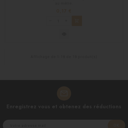
au mètre.
Prix
0,17 €
shopping_cart
visibility
Affichage de 1-18 de 18 produit(s)
mail
Enregistrez vous et obtenez des réductions