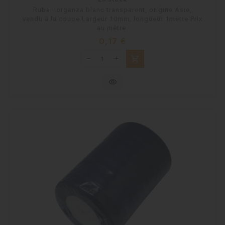
Ruban organza blanc transparent, origine Asie,
vendu à la coupe.Largeur 10mm, longueur 1mètre.Prix
au mètre.
Prix
0,17 €
shopping_cart
visibility