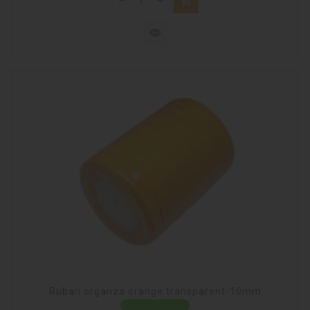
shopping_cart
visibility
Ruban organza orange transparent-10mm