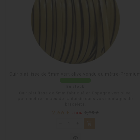
Cuir plat lisse de 5mm vert olive vendu au mètre-Premiu
En stock
Cuir plat lisse de 5mm fabriqué en Espagne vert olive,
pour mettre un peu de fantaisie dans vos montages de
bracelets.
Prix
Prix
2,66 €
2,95 €
-10%
habituel
shopping_cart
visibility