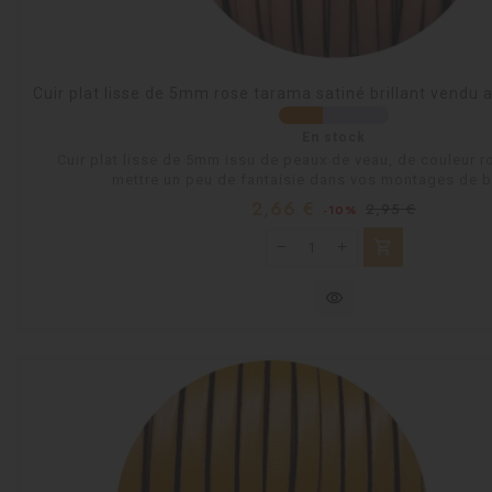
Cuir plat lisse de 5mm rose tarama satiné brillant vend
En stock
Cuir plat lisse de 5mm issu de peaux de veau, de couleur r
mettre un peu de fantaisie dans vos montages de b
Prix
Prix
2,66 €
2,95 €
-10%
habituel
shopping_cart
visibility