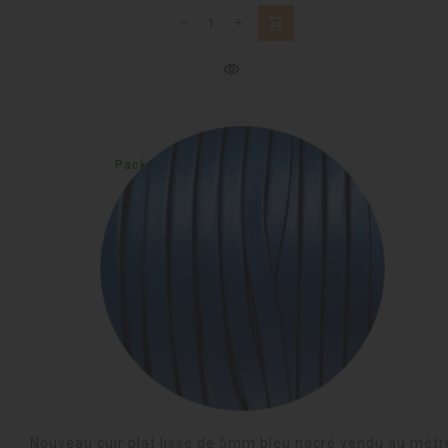
shopping_cart
visibility
Pack
Nouveau cuir plat lisse de 5mm bleu nacré vendu au mètr