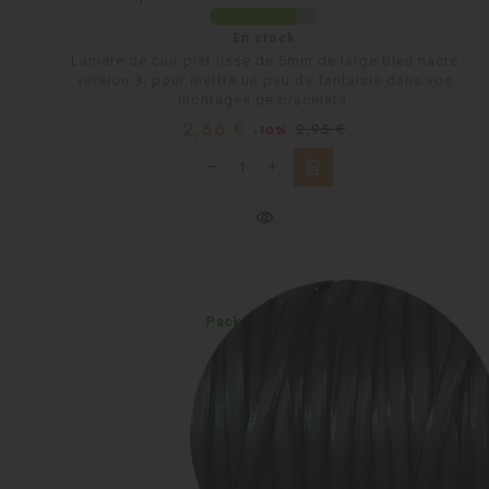
En stock
Lanière de cuir plat lisse de 5mm de large bleu nacré
version 3, pour mettre un peu de fantaisie dans vos
montages de bracelets.
Prix
Prix
2,66 €
2,95 €
-10%
habituel
shopping_cart
visibility
Pack