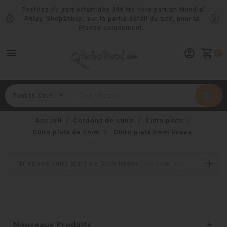
Profitez du port offert dès 39€ ttc hors port en Mondial
timer
x
Relay, Shop2shop, sur la partie détail du site, pour la
France uniquement.
menu
account_circle
shopping_cart
0
search
Rechercher
Accueil
Cordons de cuirs
Cuirs plats
Cuirs plats de 5mm
Cuirs plats 5mm lisses
Triez vos cuirs plats de 5mm lisses
(393 produits)
Nouveaux Produits
