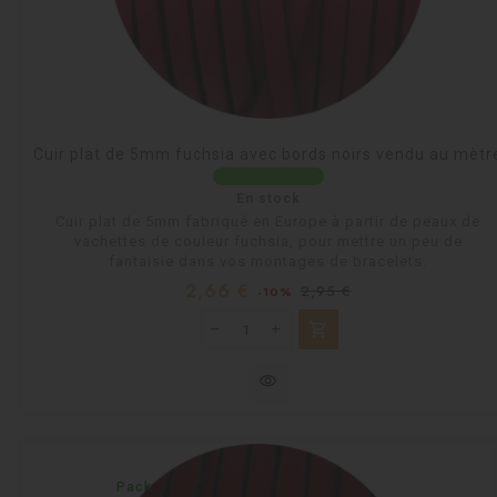
Cuir plat de 5mm fuchsia avec bords noirs vendu au mètr
En stock
Cuir plat de 5mm fabriqué en Europe à partir de peaux de
vachettes de couleur fuchsia, pour mettre un peu de
fantaisie dans vos montages de bracelets.
Prix
Prix
2,66 €
2,95 €
-10%
habituel
shopping_cart
visibility
Pack