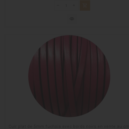
shopping_cart
visibility
Cuir plat de 5mm fuchsia avec bords noirs en vente au c