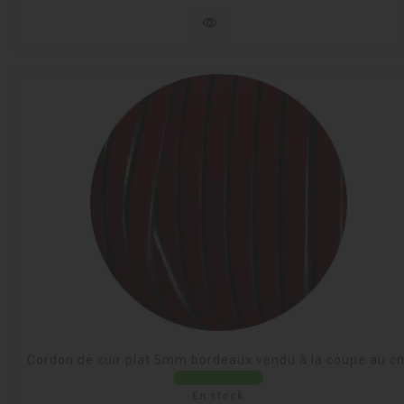
visibility
Cordon de cuir plat 5mm bordeaux vendu à la coupe au c
En stock