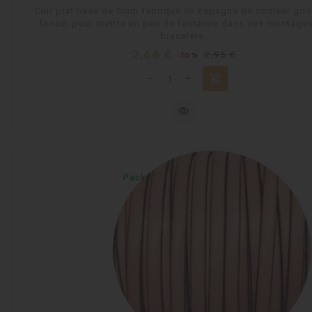
Cuir plat lisse de 5mm fabriqué en Espagne de couleur gris
foncé, pour mettre un peu de fantaisie dans vos montage
bracelets.
Prix
Prix
2,66 €
2,95 €
-10%
habituel
shopping_cart
visibility
Pack