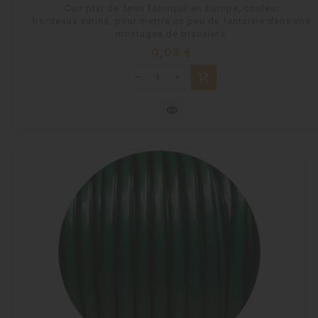
Cuir plat de 5mm fabriqué en Europe, couleur
bordeaux satiné, pour mettre un peu de fantaisie dans vos
montages de bracelets.
Prix
0,08 €
shopping_cart
visibility