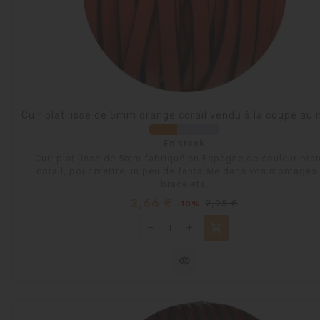
Cuir plat lisse de 5mm orange corail vendu à la coupe au
En stock
Cuir plat lisse de 5mm fabriqué en Espagne de couleur ora
corail, pour mettre un peu de fantaisie dans vos montages
bracelets.
Prix
Prix
2,66 €
2,95 €
-10%
habituel
shopping_cart
visibility