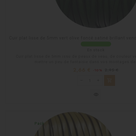
Cuir plat lisse de 5mm vert olive foncé satiné brillant v
En stock
Cuir plat lisse de 5mm issu de peaux de veau, de couleur ve
mettre un peu de fantaisie dans vos montages de
Prix
Prix
2,66 €
2,95 €
-10%
habituel
shopping_cart
visibility
Pack