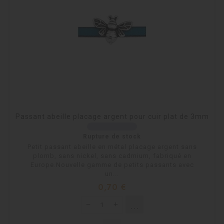
Passant abeille placage argent pour cuir plat de 3mm
Rupture de stock
Petit passant abeille en métal placage argent sans
plomb, sans nickel, sans cadmium, fabriqué en
Europe.Nouvelle gamme de petits passants avec
un...
Prix
0,70 €
shopping_cart
Rupture de stock