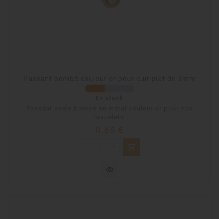
Passant bombé couleur or pour cuir plat de 3mm
En stock
Passant ovale bombé en métal couleur or pour vos
bracelets.
Prix
0,65 €
shopping_cart
visibility