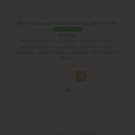
Nouveau passant soleil pour cuir plat de 3mm
En stock
Passant soleil pour cuir plat de 3mm, en métal
placage argent, sans plomb, sans nickel, sans
cadmium, origine Europe. Longueur 13mm, largeur
13mm,...
Prix
1,03 €
shopping_cart
visibility