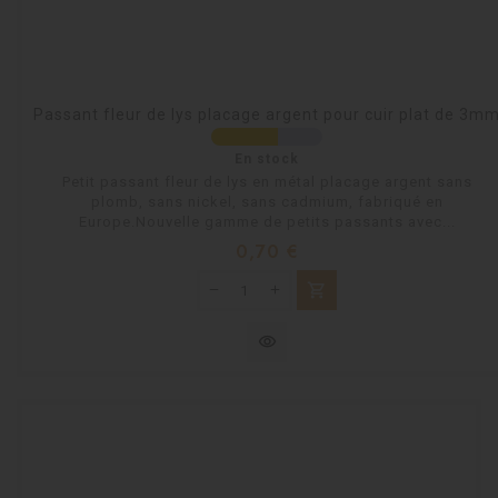
Passant fleur de lys placage argent pour cuir plat de 3m
En stock
Petit passant fleur de lys en métal placage argent sans
plomb, sans nickel, sans cadmium, fabriqué en
Europe.Nouvelle gamme de petits passants avec...
Prix
0,70 €
shopping_cart
visibility