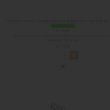
Passant double 3 boules placage argent pour cuir plat d
En stock
Passant double 3 boules en métal placage argent pour vo
bracelets fantaisie.
Prix
0,70 €
shopping_cart
visibility