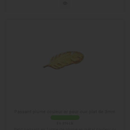
visibility
Passant plume couleur or pour cuir plat de 3mm
En stock
Petit passant en forme de plume en métal couleur or