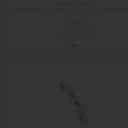
Rupture de stock
Passant carré spirale en métal couleur or pour des bracelet
cuir fins.
Prix
0,48 €
shopping_cart
Rupture de stock
visibility