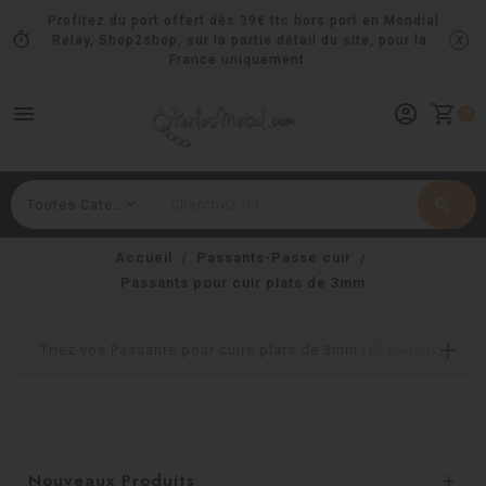
Profitez du port offert dès 39€ ttc hors port en Mondial
timer
x
Relay, Shop2shop, sur la partie détail du site, pour la
France uniquement.
menu
account_circle
shopping_cart
0
search
Rechercher
Accueil
Passants-Passe cuir
Passants pour cuir plats de 3mm
Triez vos Passants pour cuirs plats de 3mm
(67 produits)
Nouveaux Produits
