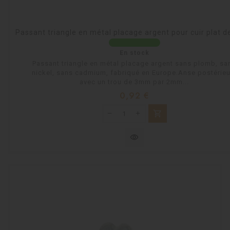
Passant triangle en métal placage argent pour cuir plat
En stock
Passant triangle en métal placage argent sans plomb, sa
nickel, sans cadmium, fabriqué en Europe.Anse postérieu
avec un trou de 3mm par 2mm...
Prix
0,92 €
shopping_cart
visibility