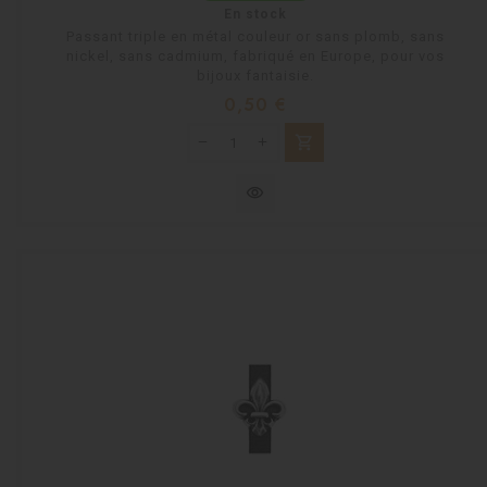
En stock
Passant triple en métal couleur or sans plomb, sans
nickel, sans cadmium, fabriqué en Europe, pour vos
bijoux fantaisie.
Prix
0,50 €
shopping_cart
visibility