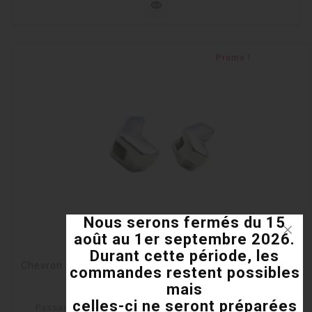
visibility
Promo !
Nous serons fermés du 15
août au 1er septembre 2026.
Durant cette période, les
Chevron en métal placage argent pour cuir plat de 3mm
commandes restent possibles
mais
En stock
celles-ci ne seront préparées
Passant chevron en métal placage argent sans plomb,