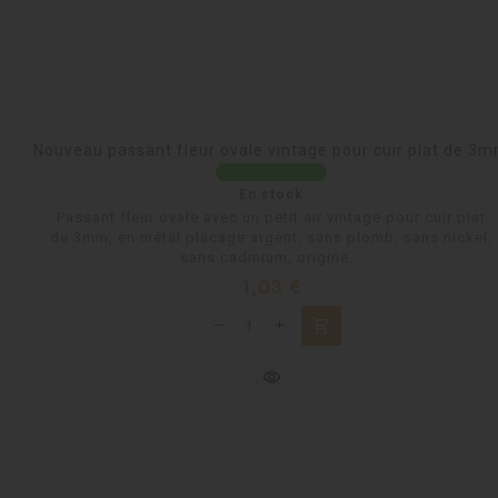
Nouveau passant fleur ovale vintage pour cuir plat de 3
En stock
Passant fleur ovale avec un petit air vintage pour cuir plat
de 3mm, en métal placage argent, sans plomb, sans nickel,
sans cadmium, origine...
Prix
1,03 €
shopping_cart
visibility