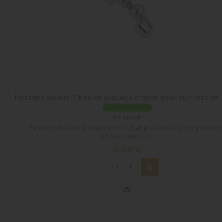
Passant double 2 boules placage argent pour cuir plat d
En stock
Passant double 2 boules en métal placage argent pour vo
bijoux fantaisie.
Prix
0,59 €
shopping_cart
visibility