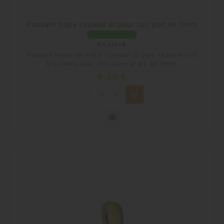
Passant triple couleur or pour cuir plat de 3mm
En stock
Passant triple en métal couleur or pour réaliser vos
bracelets avec des cuirs plats de 3mm.
Prix
0,50 €
shopping_cart
visibility