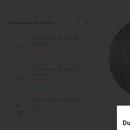


Nouveaux Produits
Dome lisse de 7mm en
Passant 
zamak...
1,95 €
0,54 €
Dome lisse de 7mm en
Passant
zamak...
homard.
0,85 €
1,90 €
Passant ethnique rond
Passant
pour...
en...
1,50 €
1,40 €
Du