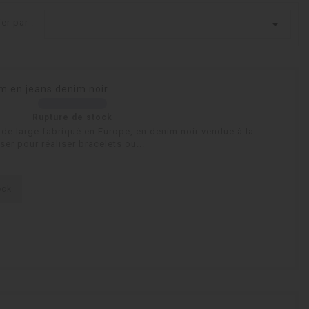

ier par :
m en jeans denim noir
Rupture de stock
de large fabriqué en Europe, en denim noir vendue à la
ser pour réaliser bracelets ou...
ock