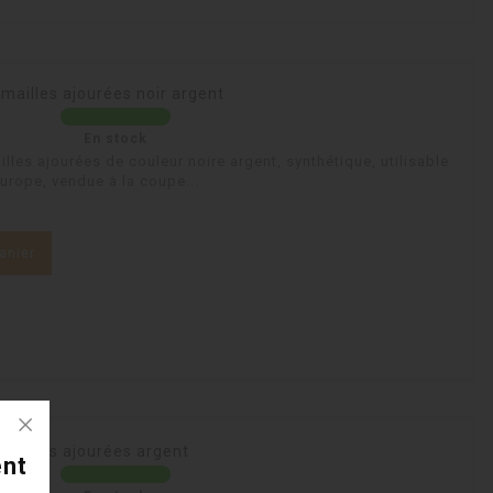
mailles ajourées noir argent
En stock
les ajourées de couleur noire argent, synthétique, utilisable
Europe, vendue à la coupe...
anier
mailles ajourées argent
ent