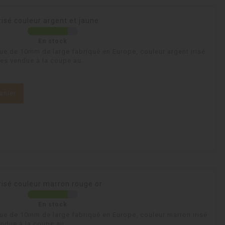
risé couleur argent et jaune
En stock
que de 10mm de large fabriqué en Europe, couleur argent irisé
nes vendue à la coupe au...
anier
risé couleur marron rouge or
En stock
que de 10mm de large fabriqué en Europe, couleur marron irisé
endue à la coupe au...