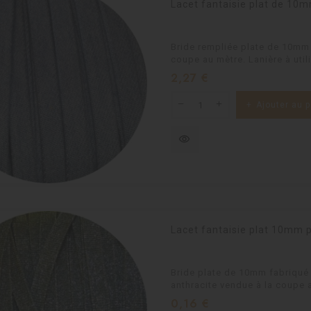
Lacet fantaisie plat de 10m
Bride rempliée plate de 10mm 
coupe au mètre. Lanière à utili
Prix
2,27 €
Ajouter au p
visibility
Lacet fantaisie plat 10mm p
Bride plate de 10mm fabriqué 
anthracite vendue à la coupe a
Prix
0,16 €