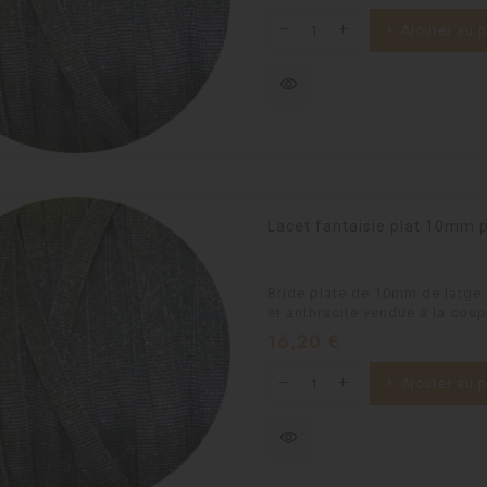
Ajouter au p
visibility
Lacet fantaisie plat 10mm p
Bride plate de 10mm de large 
et anthracite vendue à la coup
Prix
16,20 €
Ajouter au p
visibility