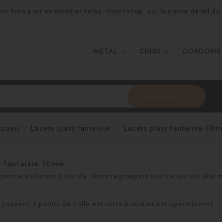
tc hors port en Mondial Relay, Shop2shop, sur la partie détail du
METAL
CUIRS
CORDONS
search
Rechercher
cueil
Lacets plats fantaisie
Lacets plats fantaisie 10
s fantaisie 10mm
gamme de lacets plats de 10mm regroupant tout ce qui est plat ma
 passant, 2 points de colle est votre bracelet est opérationnel.