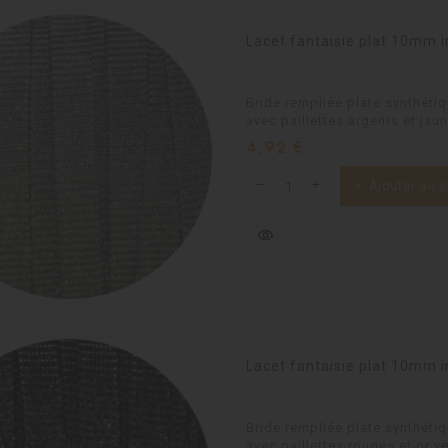
Lacet fantaisie plat 10mm i
Bride rempliée plate synthéti
avec paillettes argents et jau
Prix
4,92 €
Ajouter au p
visibility
Lacet fantaisie plat 10mm i
Bride rempliée plate synthéti
avec paillettes rouges et or v