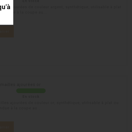
En stock
qu'à
les ajourées de couleur argent, synthétique, utilisable à plat
 vendue à la coupe au...
anier
mailles ajourées or
En stock
les ajourées de couleur or, synthétique, utilisable à plat ou
ndue à la coupe au...
anier