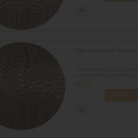
visibility
Tube fantaisie de 10mm en 
Tube fantaisie de 10mm en mail
ou rempli, fabriqué en Europe,
Prix
0,11 €
Ajouter au p
visibility