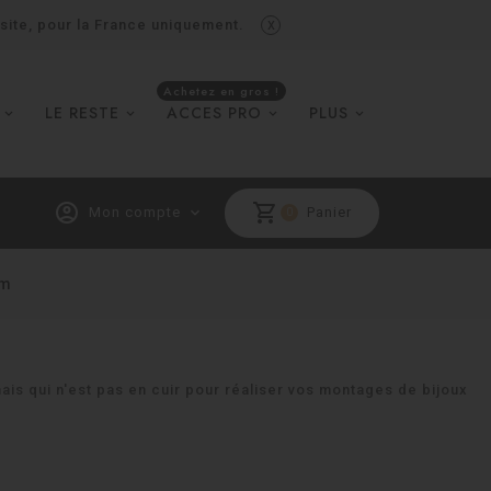
x
 site, pour la France uniquement.
Achetez en gros !
LE RESTE
ACCES PRO
PLUS
account_circle
shopping_cart
Mon compte
expand_more
Panier
0
mm
is qui n'est pas en cuir pour réaliser vos montages de bijoux