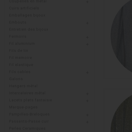
Coupelles en metal

Cuirs artificiels
Emballages bijoux
Embouts

Entretien des bijoux
Fermoirs

Fil aluminium

Fils de lin
Fil memoire
Fil elastique
Fils cables

Galons
Hangers métal
Intercalaires métal

Lacets plats fantaisie

Marque-pages
Pampilles-Breloques

Passants-Passe cuir

Perles Ceramiques