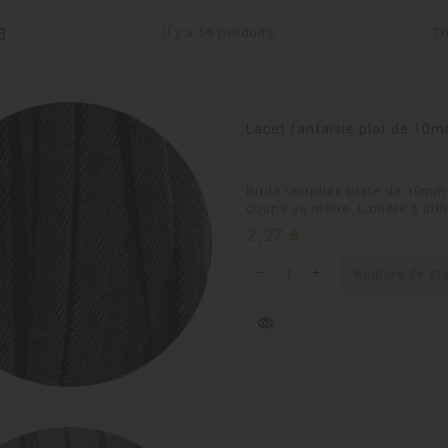
Il y a 56 produits.
Tr
Lacet fantaisie plat de 10m
Bride rempliée plate de 10mm 
coupe au mètre. Lanière à utili
Prix
2,27 €
Rupture de st
visibility