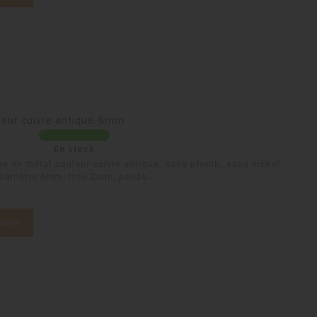
leur cuivre antique-6mm
En stock
es en métal couleur cuivre antique, sans plomb, sans nickel,
diamètre 6mm, trou 2mm, poids...
anier