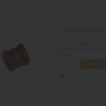
Perle tube en metal de 6mm
Perle tube en métal de 6mm gr
nickel, origine Asie.Diamètre
Prix
0,32 €
Ajouter au p
visibility