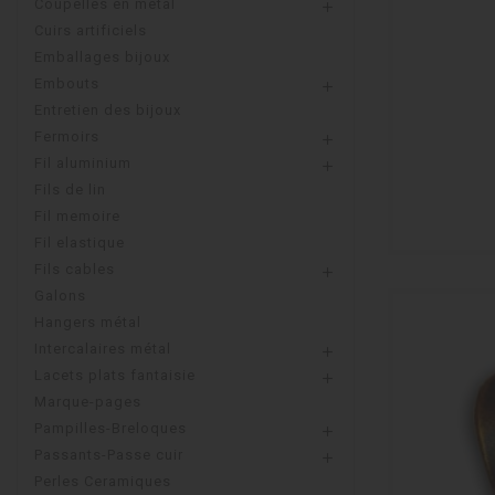
Coupelles en metal

Cuirs artificiels
Emballages bijoux
Embouts

Entretien des bijoux
Fermoirs

Fil aluminium

Fils de lin
Fil memoire
Fil elastique
Fils cables

Galons
Hangers métal
Intercalaires métal

Lacets plats fantaisie

Marque-pages
Pampilles-Breloques

Passants-Passe cuir

Perles Ceramiques