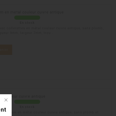
mm en metal couleur cuivre antique
En stock
ec collerettes en métal couleur cuivre antique, sans plomb,
gueur 9mm, largeur 7mm, trou...
anier
m couleur cuivre antique
En stock
ent
e de 16mm en métal couleur cuivre antique, sans plomb et