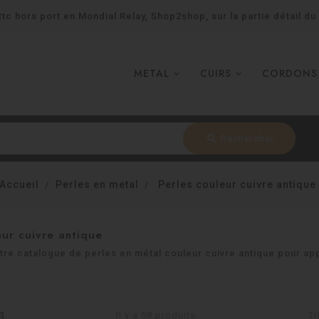
tc hors port en Mondial Relay, Shop2shop, sur la partie détail du
METAL
CUIRS
CORDONS
search
Rechercher
Accueil
Perles en metal
Perles couleur cuivre antique
eur cuivre antique
re catalogue de perles en métal couleur cuivre antique pour ap
Il y a 58 produits.
Tr