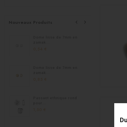


Nouveaux Produits
Dome lisse de 7mm en
Passant 
zamak...
1,95 €
0,54 €
Dome lisse de 7mm en
Passant
zamak...
homard.
0,85 €
1,90 €
Passant ethnique rond
Passant
pour...
en...
1,50 €
1,40 €
Du