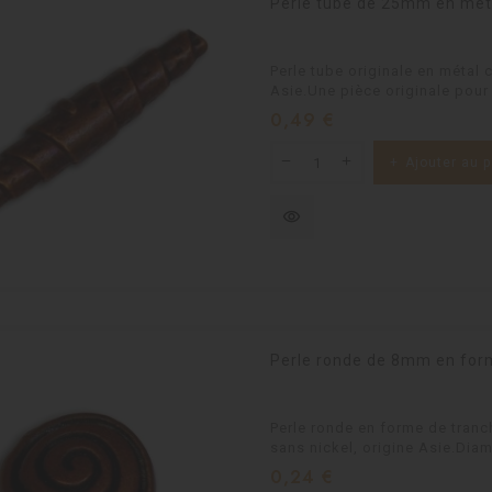
Perle tube de 25mm en meta
Perle tube originale en métal 
Asie.Une pièce originale pour
Prix
0,49 €
Ajouter au p
visibility
Perle ronde de 8mm en forme
Perle ronde en forme de tranc
sans nickel, origine Asie.Dia
Prix
0,24 €