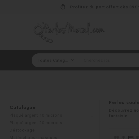
timer
Profitez du port offert dès 39€ t
Perles coul
Catalogue
Découvrez not
Plaqué argent 10 microns
fantaisie

Plaqué argent 20 microns
Déstockage
Matériel pour masques