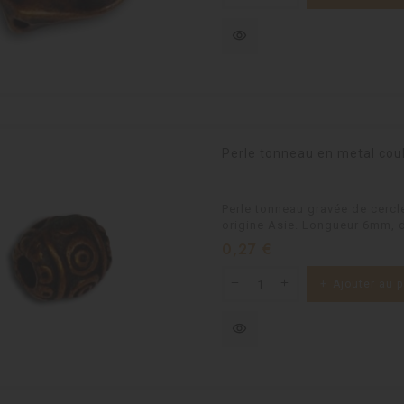
visibility
Perle tonneau en metal cou
Perle tonneau gravée de cercl
origine Asie. Longueur 6mm, 
Prix
0,27 €
Ajouter au p
visibility