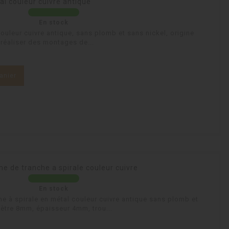
l couleur cuivre antique
En stock
couleur cuivre antique, sans plomb et sans nickel, origine
 réaliser des montages de...
anier
 de tranche a spirale couleur cuivre
En stock
he à spirale en métal couleur cuivre antique sans plomb et
mètre 8mm, épaisseur 4mm, trou...