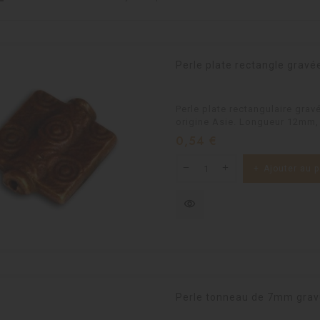
Perle plate rectangle grav
Perle plate rectangulaire grav
origine Asie. Longueur 12mm, 
Prix
0,54 €
Ajouter au p
visibility
Perle tonneau de 7mm gravu