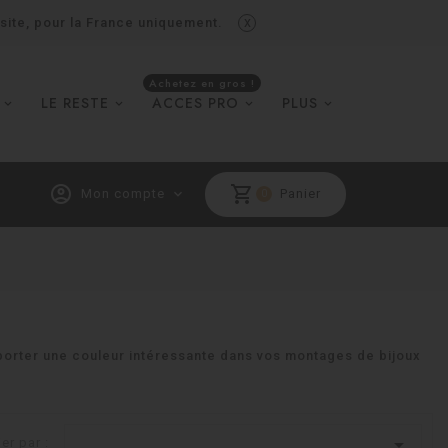
x
 site, pour la France uniquement.
Achetez en gros !
LE RESTE
ACCES PRO
PLUS
account_circle
shopping_cart
Mon compte
expand_more
Panier
0
porter une couleur intéressante dans vos montages de bijoux

ier par :