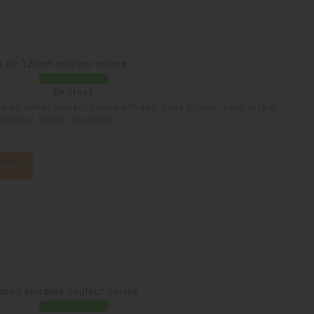
ée de 12mm couleur cuivre
En stock
ée en métal couleur cuivre antique, sans plomb, sans nickel,
largeur 10mm, épaisseur...
anier
res spirales couleur cuivre