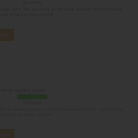
En stock
nneau avec des gravures de spirales, couleur cuivre antique,
gine Asie.Son trou permet...
anier
e 15mm couleur cuivre
En stock
5mm en métal couleur cuivre antique sans plomb, sans nickel,
ongueur 13.5mm, largeur...
anier