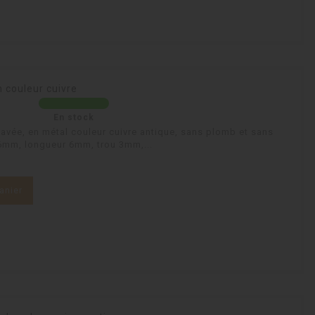
 couleur cuivre
En stock
avée, en métal couleur cuivre antique, sans plomb et sans
 6mm, longueur 6mm, trou 3mm,...
anier