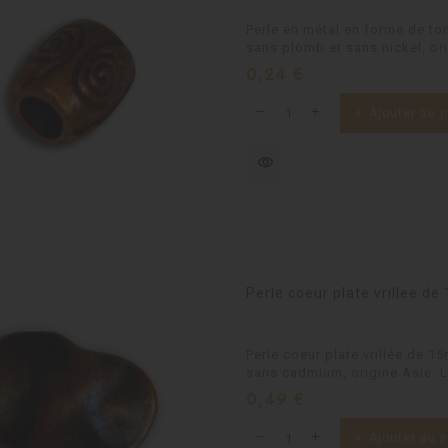
Perle en métal en forme de to
sans plomb et sans nickel, ori
Prix
0,24 €
Ajouter au p
visibility
Perle coeur plate vrillee d
Perle coeur plate vrillée de 1
sans cadmium, origine Asie. L
Prix
0,49 €
Ajouter au p