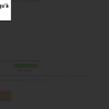
gueur 16mm, largeur 9mm,...
qu'à
anier
 couleur cuivre antique
En stock
 métal couleur cuivre antique sans plomb, sans nickel,
ou 1mm, poids 1.1gr. Prix à...
anier