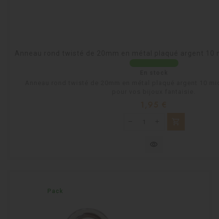
Anneau rond twisté de 20mm en métal plaqué argent 10 mi
En stock
Anneau rond twisté de 20mm en métal plaqué argent 10 micr
pour vos bijoux fantaisie.
Prix
1,95 €
shopping_cart
visibility
Pack