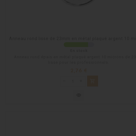
Anneau rond lisse de 23mm en métal plaqué argent 10 m
En stock
Anneau rond épais en métal plaqué argent 10 microns de 
lisse pour les professionnels.
Prix
2,76 €
shopping_cart
visibility