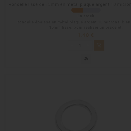
Rondelle lisse de 15mm en métal plaqué argent 10 microns
En stock
Rondelle épaisse en métal plaqué argent 10 microns, blanc
15mm lisse, pour réaliser un bracelet.
Prix
1,40 €
shopping_cart
visibility