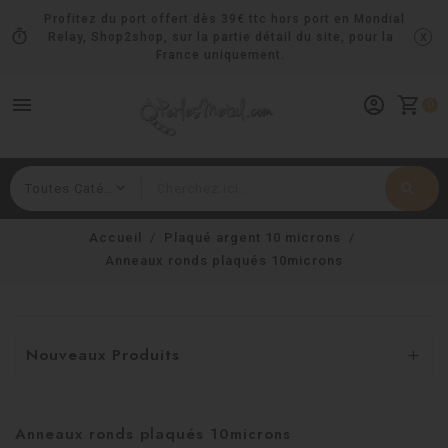
Profitez du port offert dès 39€ ttc hors port en Mondial
timer
x
Relay, Shop2shop, sur la partie détail du site, pour la
France uniquement.
menu
account_circle
shopping_cart
0
search
Rechercher
Accueil
Plaqué argent 10 microns
Anneaux ronds plaqués 10microns
Nouveaux Produits

Anneaux ronds plaqués 10microns