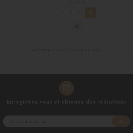
Prix
1,40 €
shopping_cart
visibility
Affichage de 1-15 de 15 produit(s)
mail
Enregistrez vous et obtenez des réductions