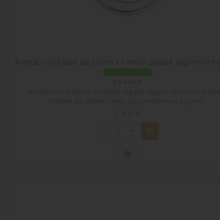
Anneau rond lisse de 25mm en métal plaqué argent 10 m
En stock
Anneau rond épais en métal plaqué argent 10 microns bla
brillant de 25mm, lisse, pour mettre sur un jonc.
Prix
2,43 €
shopping_cart
visibility