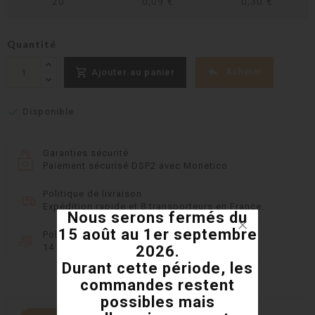
20
0,09 €
0,30 €
Quantité


Acheter
Ajouter au panier

Disponible
Garanties sécurité
Paiement sécurisé DSP2 avec Monetico
Politique de livraison
Expédition rapide et 8 transporteurs en France.
Nous serons fermés du
15 août au 1er septembre
Politique retours
14 jours pour changer d'avis
2026.
Durant cette période, les
commandes restent
possibles mais