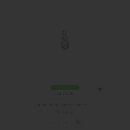
visibility
En stock
Ananas de 12mm en métal...
0,32 €
shopping_cart