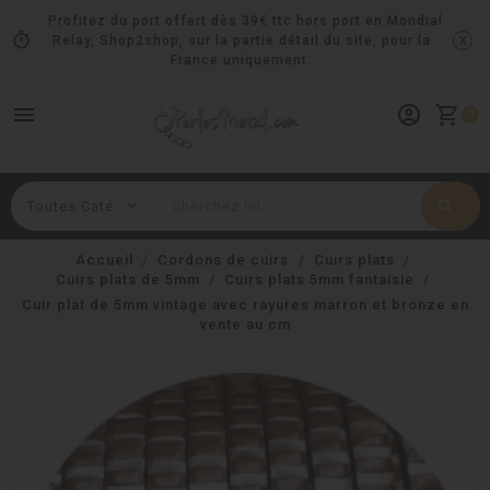
Profitez du port offert dès 39€ ttc hors port en Mondial
timer
x
Relay, Shop2shop, sur la partie détail du site, pour la
France uniquement.
menu
account_circle
shopping_cart
0
search
Rechercher
Accueil
Cordons de cuirs
Cuirs plats
Cuirs plats de 5mm
Cuirs plats 5mm fantaisie
Cuir plat de 5mm vintage avec rayures marron et bronze en
vente au cm