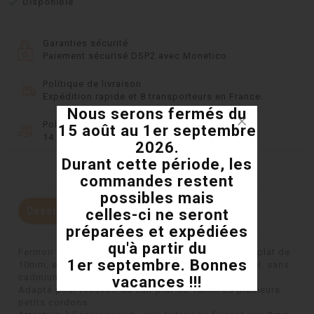

Disponible
Garanties sécurité
Paiement sécurisé DSP2 avec Monetico
Politique de livraison
Expédition rapide et 8 transporteurs en France.
Nous serons fermés du
Politique retours
15 août au 1er septembre
14 jours pour changer d'avis
2026.
Durant cette période, les
commandes restent
possibles mais
Description
Détails du produit
celles-ci ne seront
préparées et expédiées
qu'à partir du
Fermoir magnétique lisse sur les 2 faces pour cuir plat de
1er septembre. Bonnes
10mm, en métal couleur or, sans plomb, sans nickel, sans
cadmium, fabriqué en Europe
vacances !!!
Adapté pour recevoir du cuir plat de 10mm ou plusieurs
petits cordons.