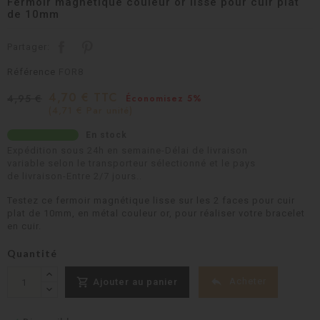
Fermoir magnetique couleur or lisse pour cuir plat
de 10mm
Partager:
Référence
FOR8
4,70 € TTC
4,95 €
Économisez 5%
(4,71 € Par unité)
En stock
Expédition sous 24h en semaine-Délai de livraison
variable selon le transporteur sélectionné et le pays
de livraison-Entre 2/7 jours..
Testez ce fermoir magnétique lisse sur les 2 faces pour cuir
plat de 10mm, en métal couleur or, pour réaliser votre bracelet
en cuir.
Quantité


Acheter
Ajouter au panier