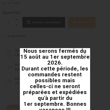
ou or rose.
Quantité


Acheter
Ajouter au panier

Disponible
Nous serons fermés du
Garanties sécurité
Paiement sécurisé DSP2 avec Monetico
15 août au 1er septembre
2026.
Politique de livraison
Durant cette période, les
Expédition rapide et 8 transporteurs en France.
commandes restent
Politique retours
possibles mais
14 jours pour changer d'avis
celles-ci ne seront
préparées et expédiées
qu'à partir du
1er septembre. Bonnes
vacances !!!
Description
Détails du produit