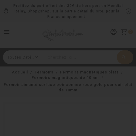
Profitez du port offert dès 39€ ttc hors port en Mondial
timer
x
Relay, Shop2shop, sur la partie détail du site, pour la
France uniquement.
menu
account_circle
shopping_cart
0
search
Rechercher
Accueil
Fermoirs
Fermoirs magnétiques plats
Fermoirs magnétiques de 10mm
Fermoir aimanté surface poinconnée rose gold pour cuir plat
de 10mm