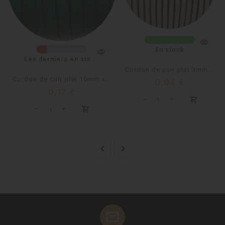
visibility
En stock
visibility
Les derniers en stock
Cordon de cuir plat 3mm...
Cordon de cuir plat 10mm x...
0,04 €
0,17 €
shopping_cart
shopping_cart


mail