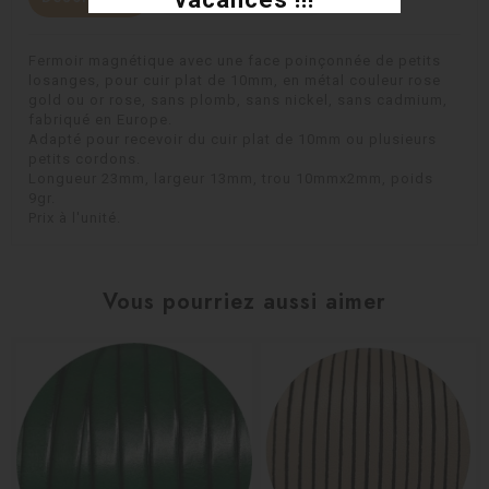
Fermoir magnétique avec une face poinçonnée de petits
losanges, pour cuir plat de 10mm, en métal couleur rose
gold ou or rose, sans plomb, sans nickel, sans cadmium,
fabriqué en Europe.
Adapté pour recevoir du cuir plat de 10mm ou plusieurs
petits cordons.
Longueur 23mm, largeur 13mm, trou 10mmx2mm, poids
9gr.
Prix à l'unité.
Vous pourriez aussi aimer