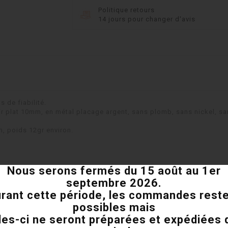
Politique retours
14 jours pour changer d'avis
 de fiabilité.
r plat 10mm, en métal placage argent, sans plomb, sans nickel, s
 poids 12gr environ.
Nous serons fermés du 15 août au 1er
septembre 2026.
rant cette période, les commandes rest
possibles mais
Vous pourriez aussi aimer
les-ci ne seront préparées et expédiées 