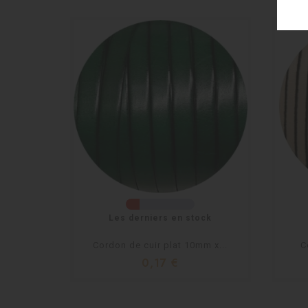
Les derniers en stock
Cordon de cuir plat 10mm x...
C
0,17 €