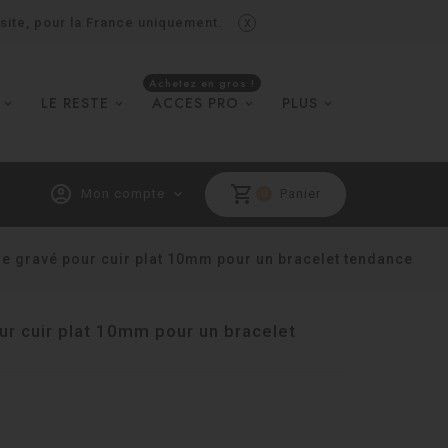
x
 site, pour la France uniquement.
Achetez en gros !
LE RESTE
ACCES PRO
PLUS
account_circle
shopping_cart
Mon compte
expand_more
Panier
0
e gravé pour cuir plat 10mm pour un bracelet tendance
r cuir plat 10mm pour un bracelet