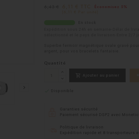
6,11 € TTC
6,43 €
Économisez 5%
(6,11 € Par unité)
En stock
Expédition sous 24h en semaine-Délai de livra
sélectionné et le pays de livraison-Entre 2/7 j
Superbe fermoir magnétique ovale gravé pour
argent, pour vos bracelets fantaisie.
Quantité

Ajouter au panier


Disponible
Garanties sécurité
Paiement sécurisé DSP2 avec Moneti
Politique de livraison
Expédition rapide et 8 transporteurs e