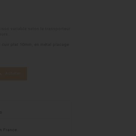
ison variable selon le transporteur
ours..
 cuir plat 10mm, en métal placage

Acheter
co
n France.