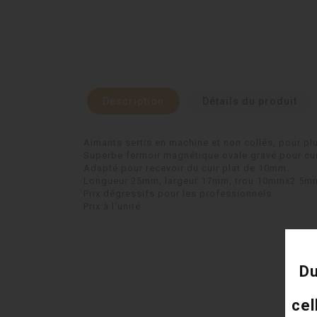
Description
Détails du produit
Aimants sertis en machine et non collés, pour plus
Superbe fermoir magnétique ovale gravé pour cui
Adapté pour recevoir du cuir plat de 10mm.
Longueur 25mm, largeur 17mm, trou 10mmx2.5mm,
Prix dégressifs pour les professionnels.
Prix à l'unité.
Du
cel