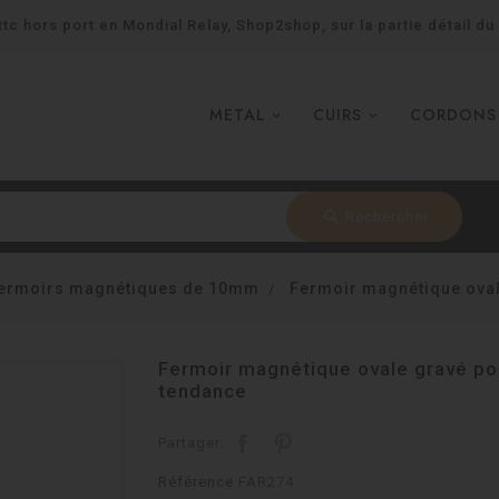
tc hors port en Mondial Relay, Shop2shop, sur la partie détail du
METAL
CUIRS
CORDONS
search
Rechercher
ermoirs magnétiques de 10mm
Fermoir magnétique oval
Fermoir magnétique ovale gravé pou
tendance
Partager:
Référence
FAR274