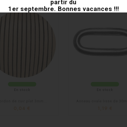
partir du
1er septembre. Bonnes vacances !!!
En stock
En stock
ordon de cuir plat 3mm...
Anneau ovale lisse de 30m
0,04 €
1,19 €