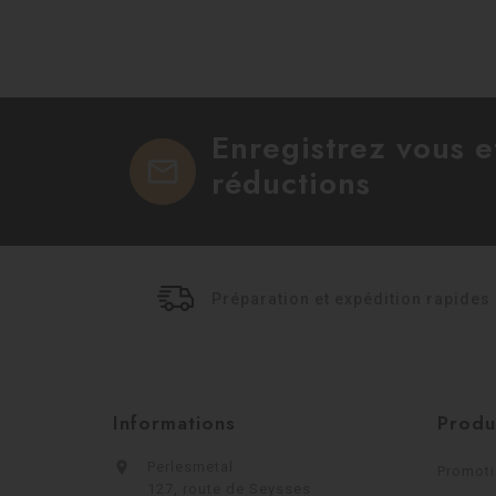
Enregistrez vous 
mail
réductions
Préparation et expédition rapides
Informations
Produ

Perlesmetal
Promot
127, route de Seysses