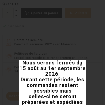
Quantité


Acheter
Ajouter au panier

Disponible
Garanties sécurité
Paiement sécurisé DSP2 avec Monetico
Politique de livraison
Expédition rapide et 8 transporteurs en France.
Nous serons fermés du
Politique retours
15 août au 1er septembre
14 jours pour changer d'avis
2026.
Durant cette période, les
commandes restent
possibles mais
celles-ci ne seront
Description
Détails du produit
préparées et expédiées