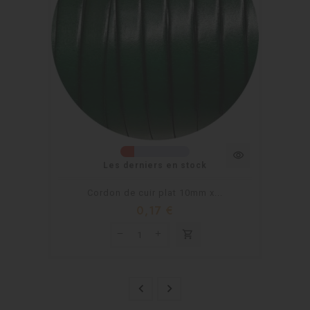
visibility
Les derniers en stock
Cordon de cuir plat 10mm x...
0,17 €
shopping_cart

