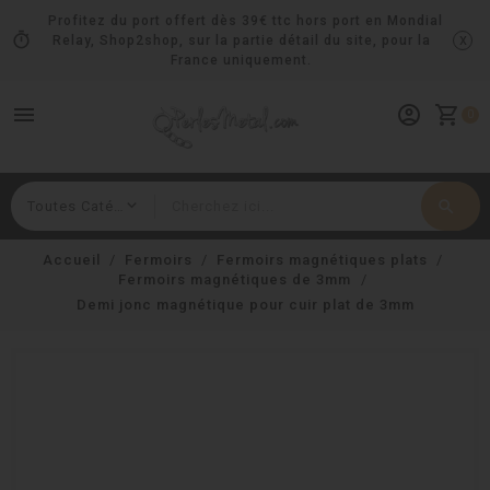
Profitez du port offert dès 39€ ttc hors port en Mondial
timer
x
Relay, Shop2shop, sur la partie détail du site, pour la
France uniquement.
menu
account_circle
shopping_cart
0
search
Rechercher
Accueil
Fermoirs
Fermoirs magnétiques plats
Fermoirs magnétiques de 3mm
Demi jonc magnétique pour cuir plat de 3mm