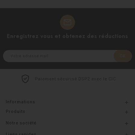
mail
Enregistrez vous et obtenez des réductions
Paiement sécurisé DSP2 avec le CIC
Informations

Produits

Notre société

Liens rapides
