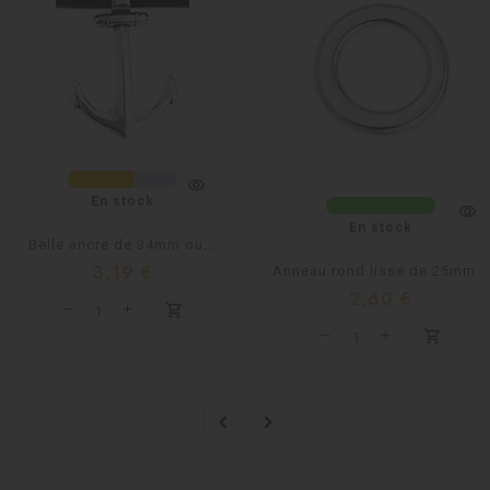
visibility
En stock
visibility
En stock
Belle ancre de 34mm ou...
3,19 €
Anneau rond lisse de 25mm...
2,60 €
shopping_cart
shopping_cart

