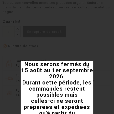
Testez ces nouvelles menottes plaquées argent 10microns
blanc brillant de forme rondes pour réaliser collier, bracelet ou
bague.
Quantité
En rupture de stock

Rupture de stock
Garanties sécurité
Nous serons fermés du
Paiement sécurisé DSP2 avec Monetico
15 août au 1er septembre
2026.
Politique de livraison
Expédition rapide et 8 transporteurs en France.
Durant cette période, les
commandes restent
Politique retours
possibles mais
14 jours pour changer d'avis
celles-ci ne seront
préparées et expédiées
qu'à partir du