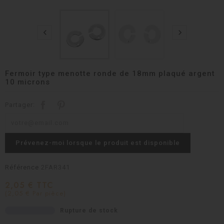


Fermoir type menotte ronde de 18mm plaqué argent
10 microns
Partager:
Prévenez-moi lorsque le produit est disponible
Référence
2FAR341
2,05 € TTC
(2,05 € Par pièce)
Rupture de stock