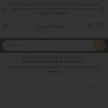
Profitez du port offert dès 39€ ttc hors port en Mondial
timer
x
Relay, Shop2shop, sur la partie détail du site, pour la
France uniquement.
menu
account_circle
shopping_cart
0
search
Rechercher
Accueil
Plaqué argent 10 microns
Fermoirs plaqués argent 10microns
Fermoir type menotte ronde de 18mm plaqué argent 10
microns
Promo !