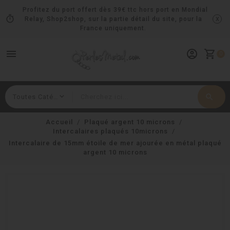
Profitez du port offert dès 39€ ttc hors port en Mondial
timer
x
Relay, Shop2shop, sur la partie détail du site, pour la
France uniquement.
menu
account_circle
shopping_cart
0
search
Rechercher
Accueil
Plaqué argent 10 microns
Intercalaires plaqués 10microns
Intercalaire de 15mm étoile de mer ajourée en métal plaqué
argent 10 microns