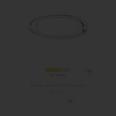
visibility
En stock
Anneau ovale de 37mm ajouré...
2,05 €
shopping_cart