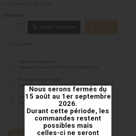
vos montages de bijoux.
Quantité


Acheter
Ajouter au panier

Disponible
Garanties sécurité
Paiement sécurisé DSP2 avec Monetico
Politique de livraison
Expédition rapide et 8 transporteurs en France.
Nous serons fermés du
15 août au 1er septembre
Politique retours
2026.
14 jours pour changer d'avis
Durant cette période, les
commandes restent
possibles mais
celles-ci ne seront
Description
Détails du produit