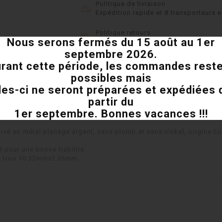
Politique de livraison
Expédition rapide et 8 transporteurs e
Politique retours
Nous serons fermés du 15 août au 1er
14 jours pour changer d'avis
septembre 2026.
rant cette période, les commandes rest
possibles mais
les-ci ne seront préparées et expédiées 
partir du
1er septembre. Bonnes vacances !!!
urvé en métal placage argent, sans plomb et sans nickel, origine E
 pour une bonne fiabilité.
, trou 10.32mmx2.36mm.