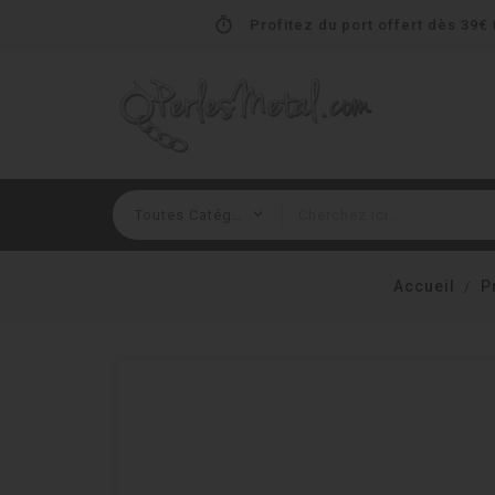
timer
Profitez du port offert dès 39€ t
Accueil
P