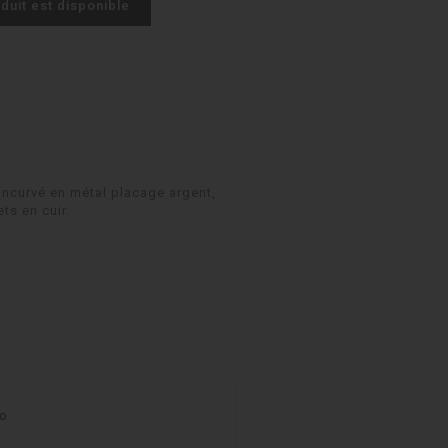
duit est disponible
incurvé en métal placage argent,
ts en cuir.
co