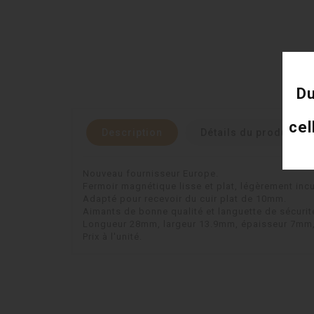
Du
cel
Description
Détails du produit
Nouveau fournisseur Europe.
Fermoir magnétique lisse et plat, légèrement inc
Adapté pour recevoir du cuir plat de 10mm.
Aimants de bonne qualité et languette de sécurité
Longueur 28mm, largeur 13.9mm, épaisseur 7mm
Prix à l'unité.