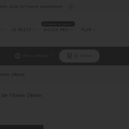
x
 site, pour la France uniquement.
Achetez en gros !
LE RESTE
ACCES PRO
PLUS
account_circle
shopping_cart
Mon compte
expand_more
Panier
0
e 10mm-28mm
uir de 10mm-28mm