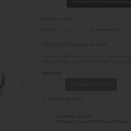
Prévenez-moi lorsque le pro
Référence
FARX33-10
5,03 € TTC
5,29 €
Économisez 5%
(5,03 € Par unité)
Rupture de stock
Fermoir magnétique lisse et plat, légèrement 
origine Europe, pour vos montages de bracele
Quantité

En rupture de stock

Rupture de stock
Garanties sécurité
Paiement sécurisé DSP2 avec Moneti