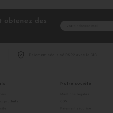
et obtenez des
Paiement sécurisé DSP2 avec le CIC
its
Notre société
ions
Mentions légales
x produits
CGV
site
Paiement sécurisé