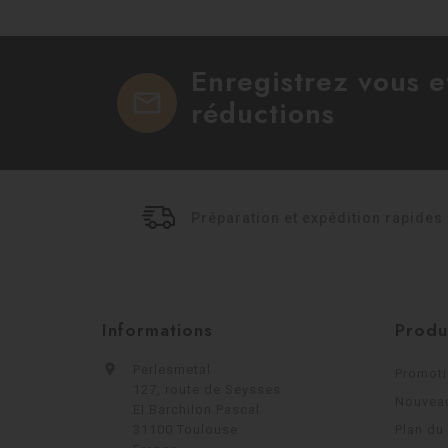
Enregistrez vous 
mail
réductions
Préparation et expédition rapides
Informations
Produ

Perlesmetal
Promot
127, route de Seysses
Nouveau
EI Barchilon Pascal
31100 Toulouse
Plan du 