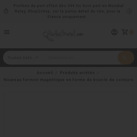
Profitez du port offert dès 39€ ttc hors port en Mondial
timer
x
Relay, Shop2shop, sur la partie détail du site, pour la
France uniquement.
menu
account_circle
shopping_cart
0
search
Rechercher
Accueil
Produits arrêtés
Nouveau fermoir magnétique en forme de boucle de ceinture