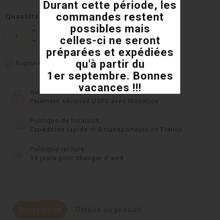
Durant cette période, les
commandes restent
Quantité
possibles mais
En rupture de stock
celles-ci ne seront
préparées et expédiées
qu'à partir du

Rupture de stock
1er septembre. Bonnes
vacances !!!
Garanties sécurité
Paiement sécurisé DSP2 avec Monetico
Politique de livraison
Expédition rapide et 8 transporteurs en France.
Politique retours
14 jours pour changer d'avis
Description
Détails du produit