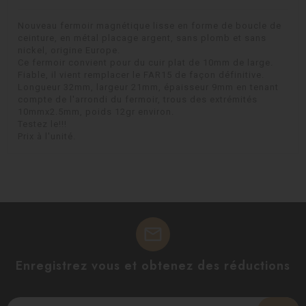
Nouveau fermoir magnétique lisse en forme de boucle de
ceinture, en métal placage argent, sans plomb et sans
nickel, origine Europe.
Ce fermoir convient pour du cuir plat de 10mm de large.
Fiable, il vient remplacer le FAR15 de façon définitive.
Longueur 32mm, largeur 21mm, épaisseur 9mm en tenant
compte de l'arrondi du fermoir, trous des extrémités
10mmx2.5mm, poids 12gr environ.
Testez le!!!
Prix à l'unité.
mail
Enregistrez vous et obtenez des réductions