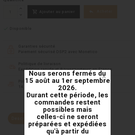


Acheter
Ajouter au panier

Disponible
Garanties sécurité
Paiement sécurisé DSP2 avec Monetico
Politique de livraison
Expédition rapide et 8 transporteurs en France.
Nous serons fermés du
15 août au 1er septembre
Politique retours
2026.
14 jours pour changer d'avis
Durant cette période, les
commandes restent
possibles mais
celles-ci ne seront
Description
Détails du produit
préparées et expédiées
qu'à partir du