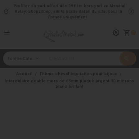
Profitez du port offert dès 39€ ttc hors port en Mondial
timer
x
Relay, Shop2shop, sur la partie détail du site, pour la
France uniquement.
menu
account_circle
shopping_cart
0
search
Rechercher
Accueil
Thème cheval équitation pour bijoux
Intercalaire double mors de 65mm plaqué argent 10 microns
blanc brillant