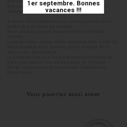
Intercalaire double mors en métal plaqué argent 10
1er septembre. Bonnes
microns blanc brillant, sans plomb, sans nickel, sans
vacances !!!
cadmium, origine Europe
A utiliser comme intercalaire ou comme passant sur un
cordon plat de 10mm par exemple.
Pièce articulée qui peut aussi servir sur des boucles
d'oreille.
Longueur 65mm, largeur 15mm, épaisseur 4mm, poids 5gr.
Pièce en zamak ayant reçu une couche d'argent de 10
microns par galvanisation.
Le packaging pro pour les professionnels se trouve sur
cette fiche avec un prix remisé à partir de 10 pièces.
Prenez connaissance de nos conseils d'entretien ici.
Prix à l'unité.
Vous pourriez aussi aimer