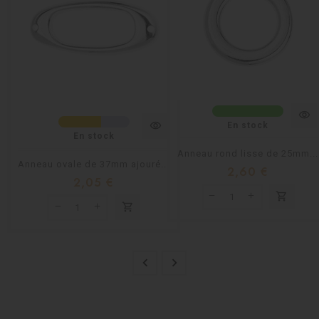
visibility
visibility
En stock
En stock
Anneau rond lisse de 25mm...
Anneau ovale de 37mm ajouré...
2,60 €
2,05 €
shopping_cart
shopping_cart

