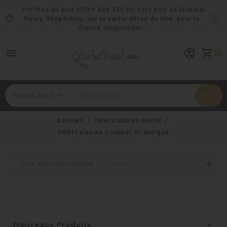
Profitez du port offert dès 39€ ttc hors port en Mondial
timer
x
Relay, Shop2shop, sur la partie détail du site, pour la
France uniquement.
menu
account_circle
shopping_cart
0
search
Rechercher
Accueil
Intercalaires métal
Intercalaires couleur or antique
Triez vos Intercalaires
(673 produits)
Nouveaux Produits
