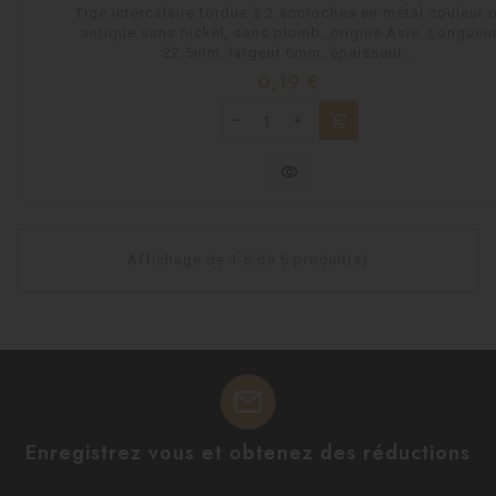
Tige intercalaire tordue à 2 accroches en métal couleur o
antique sans nickel, sans plomb, origine Asie. Longueu
22.5mm, largeur 6mm, épaisseur...
Prix
0,19 €
shopping_cart
visibility
Affichage de 1-6 de 6 produit(s)
mail
Enregistrez vous et obtenez des réductions