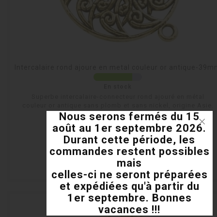
Intercalaire rond ajoure en metal couleur or antique-39
En stock
Superbe intercalaire-connecteur rond ajouré en métal
couleur or antique sans plomb et sans nickel, origine Asie.
Nous serons fermés du 15
Une pièce qui fera ressortir vos...
Prix
1,03 €
août au 1er septembre 2026.
Durant cette période, les
shopping_cart
commandes restent possibles
mais
visibility
celles-ci ne seront préparées
et expédiées qu'à partir du
1er septembre. Bonnes
vacances !!!