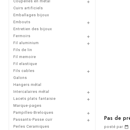
Coupelles en metal

Cuirs artificiels
Emballages bijoux
Embouts

Entretien des bijoux
Fermoirs

Fil aluminium

Fils de lin
Fil memoire
Fil elastique
Fils cables

Galons
Hangers métal
Intercalaires métal

Lacets plats fantaisie

Marque-pages
Pampilles-Breloques

Pas de pr
Passants-Passe cuir

Perles Ceramiques
posté par
