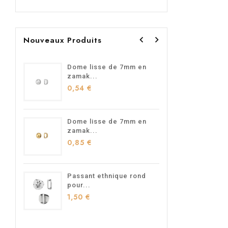


Nouveaux Produits
Dome lisse de 7mm en
Passan
zamak...
1,95 €
0,54 €
Dome lisse de 7mm en
Passan
zamak...
homard
0,85 €
1,90 €
Passant ethnique rond
Passan
pour...
en...
1,50 €
1,40 €