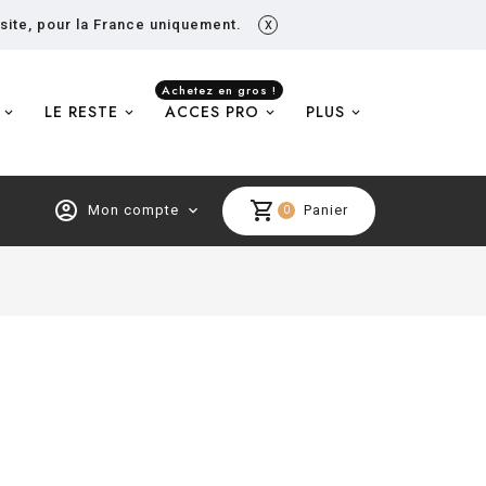
x
 site, pour la France uniquement.
Achetez en gros !
LE RESTE
ACCES PRO
PLUS
account_circle
shopping_cart
Mon compte
expand_more
Panier
0