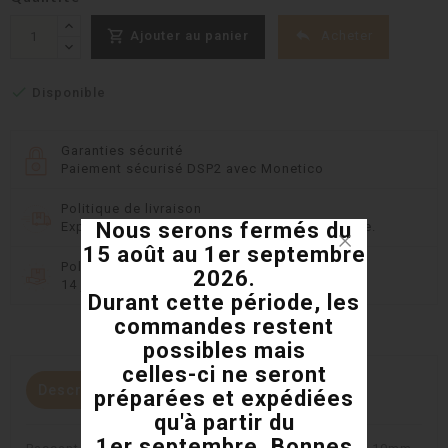


Acheter
Ajouter au panier

Disponible
Garanties sécurité
Paiement sécurisé DSP2 avec Monetico
Politique de livraison
Nous serons fermés du
Expédition rapide et 8 transporteurs en France.
15 août au 1er septembre
Politique retours
2026.
14 jours pour changer d'avis
Durant cette période, les
commandes restent
possibles mais
celles-ci ne seront
Description
Détails du produit
préparées et expédiées
qu'à partir du
1er septembre. Bonnes