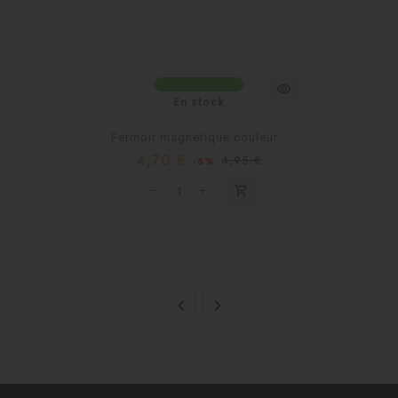
visibility
En stock
Fermoir magnetique couleur...
4,70 €
4,95 €
-5%
shopping_cart

