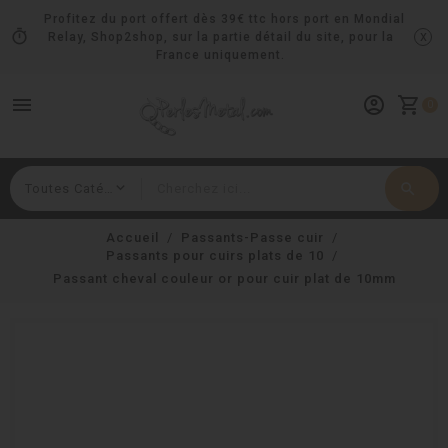
Profitez du port offert dès 39€ ttc hors port en Mondial
timer
x
Relay, Shop2shop, sur la partie détail du site, pour la
France uniquement.
menu
account_circle
shopping_cart
0
search
Rechercher
Accueil
Passants-Passe cuir
Passants pour cuirs plats de 10
Passant cheval couleur or pour cuir plat de 10mm